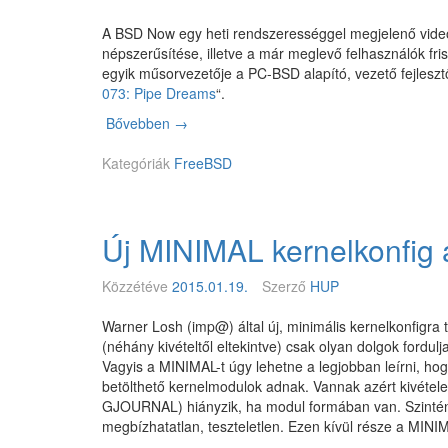
B
S
A BSD Now egy heti rendszerességgel megjelenő vide
D
népszerűsítése, illetve a már meglevő felhasználók fri
4
egyik műsorvezetője a PC-BSD alapító, vezető fejleszt
.
073: Pipe Dreams
“.
0
Bővebben
B
→
.
S
3
Kategóriák
D
FreeBSD
N
o
w
Új MINIMAL kernelkonfig
7
3
.
Közzétéve
2015.01.19.
Szerző
HUP
e
p
Warner Losh (imp@) által új, minimális kernelkonfigra 
i
(néhány kivételtől eltekintve) csak olyan dolgok fordu
z
Vagyis a MINIMAL-t úgy lehetne a legjobban leírni, h
ó
betölthető kernelmodulok adnak. Vannak azért kivétele
d
GJOURNAL) hiányzik, ha modul formában van. Szintén 
–
megbízhatatlan, teszteletlen. Ezen kívül része a MINI
P