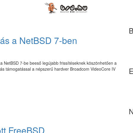
B
tás a NetBSD 7-ben
y a NetBSD 7-be beeső legújabb frissítéseknek köszönhetően a
E
ítás támogatással a népszerű hardver Broadcom VideoCore IV
N
ott FreeBSD