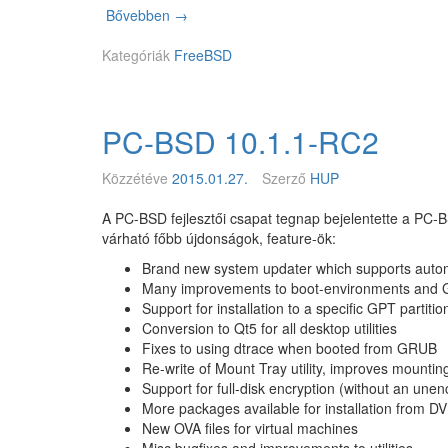
g
Bővebben
B
→
7
j
S
-
a
Kategóriák
D
FreeBSD
b
v
N
e
í
o
n
t
w
o
PC-BSD 10.1.1-RC2
7
t
4
t
.
Közzétéve
2015.01.27.
Szerző
HUP
F
e
r
p
A PC-BSD fejlesztői csapat tegnap bejelentette a PC-
e
i
várható főbb újdonságok, feature-ök:
e
z
B
Brand new system updater which supports autom
ó
S
Many improvements to boot-environments and GR
d
D
Support for installation to a specific GPT parti
–
k
Conversion to Qt5 for all desktop utilities
T
e
Fixes to using dtrace when booted from GRUB
h
r
Re-write of Mount Tray utility, improves mountin
a
n
Support for full-disk encryption (without an une
t
e
More packages available for installation from 
S
l
New OVA files for virtual machines
l
s