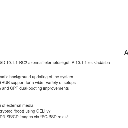
A
BSD 10.1.1-RC2 azonnali elérhetőségét. A 10.1.1-es kiadásba
atic background updating of the system
UB support for a wider variety of setups
tion and GPT dual-booting improvements
g of external media
ncrypted /boot) using GELI v7
DVD/USB/CD images via “PC-BSD roles“