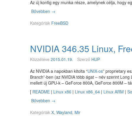
Az új konfig egy munka része, amelynek célja, hogy e
i
p
Bővebben
Ú
→
e
j
D
Kategóriák
M
FreeBSD
r
I
e
N
a
I
NVIDIA 346.35 Linux, Free
m
M
s
A
L
Közzétéve
2015.01.19.
Szerző
HUP
k
e
Az NVIDIA a napokban kitolta “
UNIX-os
” proprietary e
r
Branch”-ben (az NVIDIA több ágat – név szerint Long L
n
mellett új GPU-k – GeForce 800A, GeForce 800M – tá
e
[
README
|
Linux x86
|
Linux x86_64
|
Linux ARM
|
So
l
k
Bővebben
N
→
o
V
n
Kategóriák
I
X, Wayland, Mir
f
D
i
I
g
A