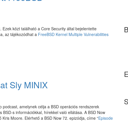
B
Ezek közt található a Core Security által bejelentette
iba, az tájékozódhat a
FreeBSD Kernel Multiple Vulnerabilities
E
at Sly MINIX
S
o podcast, amelynek célja a BSD operációs rendszerek
ss BSD-s információkkal, hírekkel való ellátása. A BSD Now
ő Kris Moore. Elérhető a BSD Now 72. epizódja, címe “
Episode