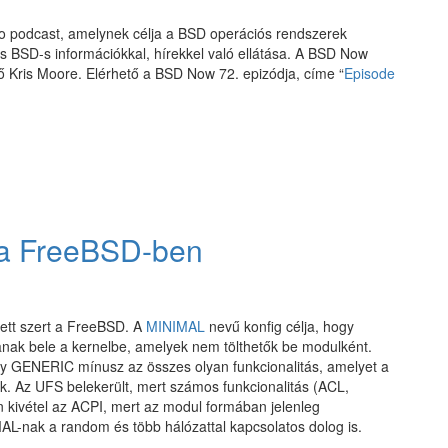
o podcast, amelynek célja a BSD operációs rendszerek
ss BSD-s információkkal, hírekkel való ellátása. A BSD Now
ő Kris Moore. Elérhető a BSD Now 72. epizódja, címe “
Episode
 a FreeBSD-ben
tett szert a FreeBSD. A
MINIMAL
nevű konfig célja, hogy
ljanak bele a kernelbe, amelyek nem tölthetők be modulként.
ogy GENERIC mínusz az összes olyan funkcionalitás, amelyet a
k. Az UFS belekerült, mert számos funkcionalitás (ACL,
kivétel az ACPI, mert az modul formában jelenleg
MAL-nak a random és több hálózattal kapcsolatos dolog is.