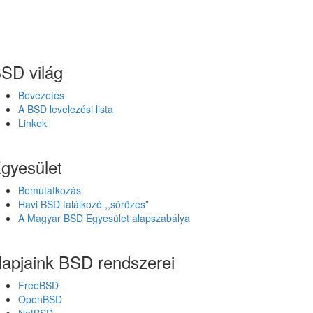
SD világ
Bevezetés
A BSD levelezési lista
Linkek
gyesület
Bemutatkozás
Havi BSD találkozó ,,sörözés”
A Magyar BSD Egyesület alapszabálya
apjaink BSD rendszerei
FreeBSD
OpenBSD