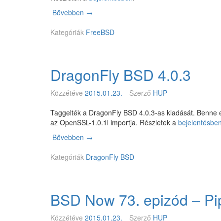
R
Bővebben
p
→
C
f
2
Kategóriák
S
FreeBSD
e
n
s
DragonFly BSD 4.0.3
e
2
.
Közzétéve
2015.01.23.
Szerző
HUP
2
-
Taggelték a DragonFly BSD 4.0.3-as kiadását. Benne eg
R
az OpenSSL-1.0.1l importja. Részletek a
bejelentésbe
E
Bővebben
D
→
L
r
E
Kategóriák
a
DragonFly BSD
A
g
S
o
E
n
BSD Now 73. epizód – P
F
l
y
Közzétéve
2015.01.23.
Szerző
HUP