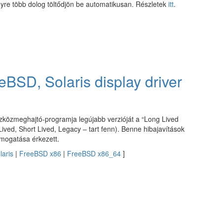
gyre több dolog töltődjön be automatikusan. Részletek
itt
.
BSD, Solaris display driver
szközmeghajtó-programja legújabb verzióját a “Long Lived
ived, Short Lived, Legacy – tart fenn). Benne hibajavítások
mogatása érkezett.
laris
|
FreeBSD x86
|
FreeBSD x86_64
]