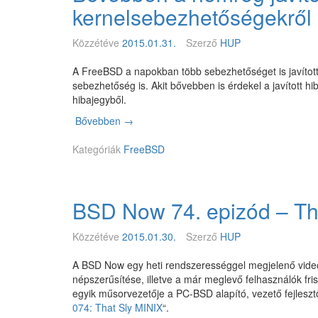
r
kernelsebezhetőségekről
y
P
Közzétéve
2015.01.31.
Szerző
HUP
i
G
A FreeBSD a napokban több sebezhetőséget is javított. 
P
sebezhetőség is. Akit bővebben is érdekel a javított h
U
hibajegyből.
g
y
Bővebben
B
→
o
ő
r
Kategóriák
v
FreeBSD
s
e
í
b
t
b
á
BSD Now 74. epizód – Th
e
s
n
a
a
Közzétéve
2015.01.30.
Szerző
HUP
N
n
e
e
A BSD Now egy heti rendszerességgel megjelenő vide
t
m
népszerűsítése, illetve a már meglevő felhasználók fri
B
r
egyik műsorvezetője a PC-BSD alapító, vezető fejleszt
S
é
074: That Sly MINIX
“.
D