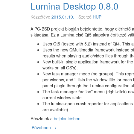
Lumina Desktop 0.8.0
a
3
F
4
r
6
Közzétéve
2015.01.19.
Szerző
HUP
e
.
e
3
A PC-BSD projekt blogján bejelentette, hogy elérhető a
B
5
s kiadása. Ez a Lumina első Qt5 alapokra építkező vál
S
L
Uses Qt5 (tested with 5.2) instead of Qt4. This 
D
i
Uses the new QMultimedia framework instead of 
-
n
results when playing audio/video files through th
b
u
New built-in single application framework for th
e
x
works on all OS’s).
n
,
New task manager mode (no groups). This reprodu
F
per window, and it lists the window title for each
r
panel plugin through the Lumina configuration util
e
The task manager “action” menu (right-click) n
e
current window state.
B
The lumina-open crash reporter for applications 
S
are available).
D
,
Részletek a
bejelentésben
.
S
Bővebben
L
→
o
u