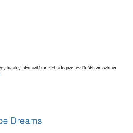
y tucatnyi hibajavítás mellett a legszembetűnőbb változtatás
n
.
ipe Dreams