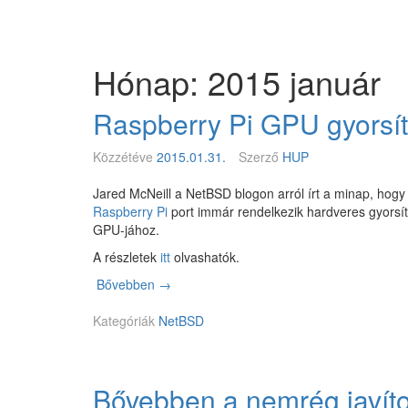
Megszakítás
Magyar
BSD
Egyesület
Hónap: 2015 január
Raspberry Pi GPU gyorsí
Közzétéve
2015.01.31.
Szerző
HUP
Jared McNeill a NetBSD blogon arról írt a minap, hog
Raspberry Pi
port immár rendelkezik hardveres gyors
GPU-jához.
A részletek
itt
olvashatók.
Bővebben
R
→
a
Kategóriák
s
NetBSD
p
b
e
Bővebben a nemrég javít
r