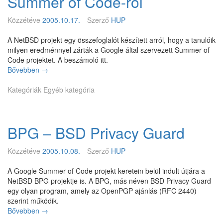
Summer of Code-ról
N
e
Közzétéve
2005.10.17.
Szerző
HUP
t
B
A NetBSD projekt egy összefoglalót készített arról, hogy a tanulóik
S
milyen eredménnyel zárták a Google által szervezett Summer of
D
Code projektet. A beszámoló itt.
3
Bővebben
N
→
.
e
0
Kategóriák
t
Egyéb kategória
k
B
i
S
a
D
d
BPG – BSD Privacy Guard
b
á
e
s
s
Közzétéve
2005.10.08.
Szerző
HUP
a
z
á
A Google Summer of Code projekt keretein belül indult útjára a
m
NetBSD BPG projektje is. A BPG, más néven BSD Privacy Guard
o
egy olyan program, amely az OpenPGP ajánlás (RFC 2440)
l
szerint működik.
ó
Bővebben
B
→
a
P