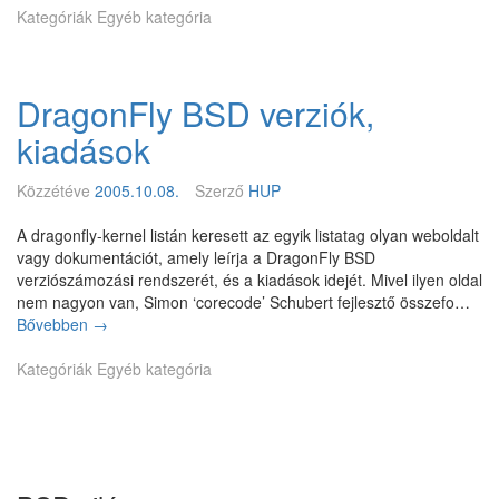
G
Kategóriák
G
Egyéb kategória
o
–
o
B
g
S
DragonFly BSD verziók,
l
D
e
P
kiadások
S
r
u
i
Közzétéve
2005.10.08.
Szerző
HUP
m
v
m
a
A dragonfly-kernel listán keresett az egyik listatag olyan weboldalt
e
c
vagy dokumentációt, amely leírja a DragonFly BSD
r
y
verziószámozási rendszerét, és a kiadások idejét. Mivel ilyen oldal
o
G
nem nagyon van, Simon ‘corecode’ Schubert fejlesztő összefo…
f
u
Bővebben
D
→
C
a
r
o
r
Kategóriák
a
Egyéb kategória
d
d
g
e
o
-
n
r
F
ó
l
l