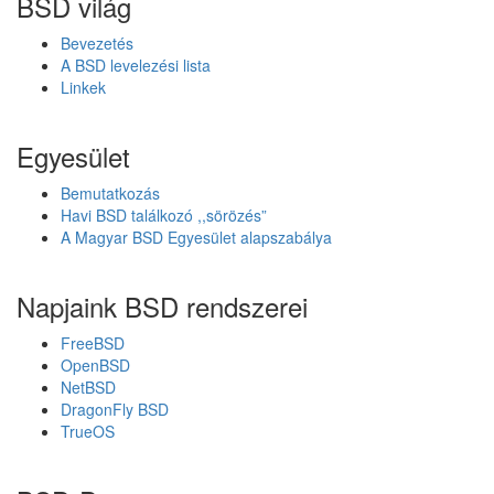
BSD világ
y
B
Bevezetés
S
A BSD levelezési lista
D
Linkek
v
e
r
Egyesület
z
i
Bemutatkozás
ó
Havi BSD találkozó ,,sörözés”
k
A Magyar BSD Egyesület alapszabálya
,
k
i
Napjaink BSD rendszerei
a
d
FreeBSD
á
OpenBSD
s
NetBSD
o
DragonFly BSD
k
TrueOS