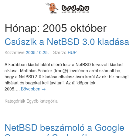
Megszakítás
Magyar
BSD
Egyesület
Hónap: 2005 október
Csúszik a NetBSD 3.0 kiadása
Közzétéve
2005.10.25.
Szerző
HUP
A korábban kiadottaktól eltérő lesz a NetBSD tervezett kiadási
ciklusa. Matthias Scheler (tron@) levelében arról számolt be,
hogy a NetBSD 3.0 kiadása elhalasztásra kerül.Az ok: biztonsági
hibákat és bugokat kell javítani. Az új időpontok:
2005….
Bővebben
C
→
s
Kategóriák
Egyéb kategória
ú
s
z
i
NetBSD beszámoló a Google
k
a