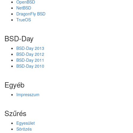
a
OpenBSD
t
NetBSD
á
DragonFly BSD
s
TrueOS
i
i
r
BSD-Day
á
n
BSD-Day 2013
y
BSD-Day 2012
e
BSD-Day 2011
l
BSD-Day 2010
v
e
Egyéb
i
b
Impresszum
e
n
Szűrés
Egyesület
Sörözés