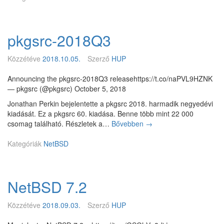
á
s
m
r
o
c
g
pkgsrc-2018Q3
-
a
2
t
0
Közzétéve
2018.10.05.
Szerző
HUP
á
1
s
8
Announcing the pkgsrc-2018Q3 releasehttps://t.co/naPVL9HZNK
s
Q
— pkgsrc (@pkgsrc) October 5, 2018
a
4
l
Jonathan Perkin bejelentette a pkgsrc 2018. harmadik negyedévi
l
kiadását. Ez a pkgsrc 60. kiadása. Benne több mint 22 000
é
csomag található. Részletek a…
Bővebben
p
→
p
k
a
Kategóriák
NetBSD
g
N
s
e
r
t
c
B
NetBSD 7.2
-
S
2
D
0
Közzétéve
2018.09.03.
Szerző
HUP
a
1
z
8