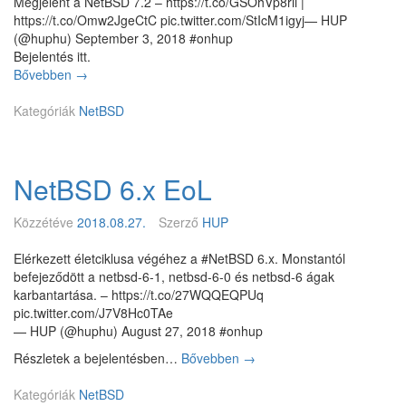
Megjelent a NetBSD 7.2 – https://t.co/GSOhVp8rli |
ú
Q
https://t.co/Omw2JgeCtC pic.twitter.com/StIcM1igyj— HUP
j
3
(@huphu) September 3, 2018 #onhup
é
Bejelentés itt.
v
Bővebben
N
→
b
e
e
Kategóriák
t
NetBSD
B
S
D
NetBSD 6.x EoL
7
.
2
Közzétéve
2018.08.27.
Szerző
HUP
Elérkezett életciklusa végéhez a #NetBSD 6.x. Monstantól
befejeződött a netbsd-6-1, netbsd-6-0 és netbsd-6 ágak
karbantartása. – https://t.co/27WQQEQPUq
pic.twitter.com/J7V8Hc0TAe
— HUP (@huphu) August 27, 2018 #onhup
Részletek a bejelentésben…
Bővebben
N
→
e
Kategóriák
NetBSD
t