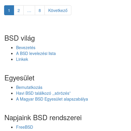
á
s
Page
1
Page
2
…
Page
8
Következő
Bejegyzés
o
k
navigáció
a
N
BSD világ
e
t
Bevezetés
B
A BSD levelezési lista
S
Linkek
D
k
i
Egyesület
a
d
Bemutatkozás
á
Havi BSD találkozó ,,sörözés”
s
A Magyar BSD Egyesület alapszabálya
t
á
m
Napjaink BSD rendszerei
o
g
FreeBSD