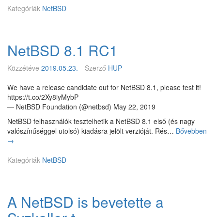
t
Kategóriák
NetBSD
t
B
B
S
S
D
D
NetBSD 8.1 RC1
9
8
.
.
0
1
Közzétéve
2019.05.23.
Szerző
HUP
k
i
We have a release candidate out for NetBSD 8.1, please test it!
a
https://t.co/2Xy8iyMybP
d
— NetBSD Foundation (@netbsd) May 22, 2019
á
NetBSD felhasználók tesztelhetik a NetBSD 8.1 első (és nagy
s
valószínűséggel utolsó) kiadásra jelölt verzióját. Rés…
Bővebben
N
i
→
e
p
t
r
Kategóriák
NetBSD
B
o
S
c
D
e
8
d
A NetBSD is bevetette a
.
ú
1
r