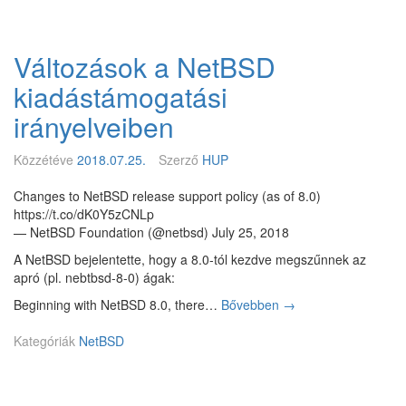
B
S
D
Változások a NetBSD
6
.
kiadástámogatási
x
E
irányelveiben
o
L
Közzétéve
2018.07.25.
Szerző
HUP
Changes to NetBSD release support policy (as of 8.0)
https://t.co/dK0Y5zCNLp
— NetBSD Foundation (@netbsd) July 25, 2018
A NetBSD bejelentette, hogy a 8.0-tól kezdve megszűnnek az
apró (pl. nebtbsd-8-0) ágak:
Beginning with NetBSD 8.0, there…
Bővebben
V
→
á
Kategóriák
NetBSD
l
t
o
z