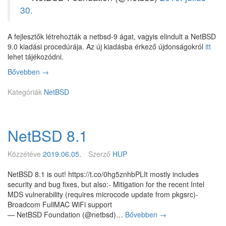
30.
A fejlesztők létrehozták a netbsd-9 ágat, vagyis elindult a NetBSD
9.0 kiadási procedúrája. Az új kiadásba érkező újdonságokról
itt
lehet tájékozódni.
Bővebben
K
→
e
Kategóriák
z
NetBSD
d
e
t
NetBSD 8.1
é
t
v
Közzétéve
2019.06.05.
Szerző
HUP
e
t
NetBSD 8.1 is out! https://t.co/0hg5znhbPLIt mostly includes
t
security and bug fixes, but also:- Mitigation for the recent Intel
e
MDS vulnerability (requires microcode update from pkgsrc)-
a
Broadcom FullMAC WiFi support
N
— NetBSD Foundation (@netbsd)…
Bővebben
N
→
e
e