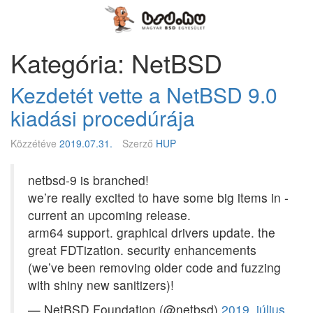
Megszakítás
Magyar
BSD
Egyesület
Kategória: NetBSD
Kezdetét vette a NetBSD 9.0
kiadási procedúrája
Közzétéve
2019.07.31.
Szerző
HUP
netbsd-9 is branched!
we’re really excited to have some big items in -
current an upcoming release.
arm64 support. graphical drivers update. the
great FDTization. security enhancements
(we’ve been removing older code and fuzzing
with shiny new sanitizers)!
— NetBSD Foundation (@netbsd)
2019. július