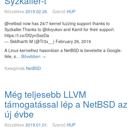
Syzkaller-t
R
á
C
j
Közzétéve
2019.02.26.
Szerző
HUP
1
a
@netbsd now has 24/7 kernel fuzzing support thanks to
Syzkaller.Thanks to @dvyukov and Kamil for their support.
https://t.co/Df2ynSxeDa
— Siddharth M (@Tr3x__) February 26, 2019
A Linux kernelhez hasonlóan a NetBSD is bevetette a Google-
féle, s…
Bővebben
A
→
N
Kategóriák
NetBSD
e
t
B
S
Még teljesebb LLVM
D
i
támogatással lép a NetBSD az
s
b
új évbe
e
v
Közzétéve
2019.01.01.
Szerző
HUP
e