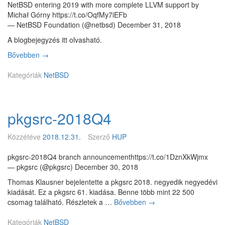
t
NetBSD entering 2019 with more complete LLVM support by
e
Michał Górny https://t.co/OqfMy7iEFb
t
— NetBSD Foundation (@netbsd) December 31, 2018
t
A blogbejegyzés itt olvasható.
e
a
Bővebben
M
→
S
é
y
Kategóriák
g
NetBSD
z
t
k
e
a
l
l
pkgsrc-2018Q4
j
l
e
e
s
Közzétéve
2018.12.31.
Szerző
HUP
r
e
-
b
pkgsrc-2018Q4 branch announcementhttps://t.co/1DznXkWjmx
t
b
— pkgsrc (@pkgsrc) December 30, 2018
L
Thomas Klausner bejelentette a pkgsrc 2018. negyedik negyedévi
L
kiadását. Ez a pkgsrc 61. kiadása. Benne több mint 22 500
V
csomag található. Részletek a …
Bővebben
p
→
M
k
t
Kategóriák
NetBSD
g