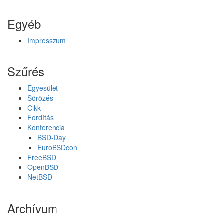
z
i
Egyéb
p
f
i
Impresszum
l
t
Szűrés
e
r
Egyesület
a
Sörözés
F
Cikk
r
Fordítás
e
Konferencia
e
BSD-Day
B
EuroBSDcon
S
FreeBSD
D
OpenBSD
j
NetBSD
ö
v
ő
Archívum
b
e