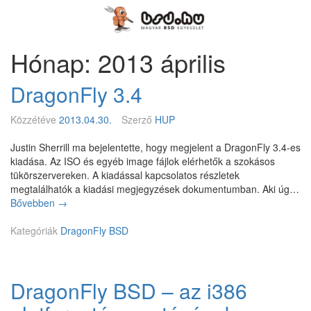
Megszakítás
Magyar
BSD
Egyesület
Hónap: 2013 április
DragonFly 3.4
Közzétéve
2013.04.30.
Szerző
HUP
Justin Sherrill ma bejelentette, hogy megjelent a DragonFly 3.4-es
kiadása. Az ISO és egyéb image fájlok elérhetők a szokásos
tükörszervereken. A kiadással kapcsolatos részletek
megtalálhatók a kiadási megjegyzések dokumentumban. Aki úg…
Bővebben
D
→
r
Kategóriák
a
DragonFly BSD
g
o
n
DragonFly BSD – az i386
F
l