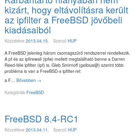
n
e
2
kizárt, hogy eltávolításra került
d
B
.
a
S
0
az ipfilter a FreeBSD jövőbeli
t
D
.
kiadásaiból
i
F
3
o
o
n
u
Közzétéve
2013.04.15.
Szerző
HUP
f
n
i
d
A FreeBSD jelenleg három csomagszűrő rendszerrel rendelkezik.
n
a
A pf és az ipfirewall (ipfw) mellett megtalálható benne a Darren
a
t
Reed-féle ipfilter (ipf) is. Gleb Smirnoff (gelbius@) szerint több
n
i
probléma is van a FreeBSD-s ipfilter-rel:
s
o
a F…
Bővebben
K
→
z
n
a
í
Kategóriák
FreeBSD
r
r
b
o
a
z
n
z
FreeBSD 8.4-RC1
t
a
a
a
r
Közzétéve
2013.04.11.
Szerző
HUP
C
t