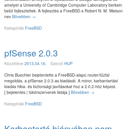
F
amelyet a University of Cambridge Computer Laboratory berkein
e
r
belül fejlesztettek. A fejlesztés a FreeBSD-s Robert N. M. Watson
n
e
nev
Bővebben
A
→
i
e
G
é
B
Kategóriák
FreeBSD
o
s
S
o
e
D
g
l
-
l
k
pfSense 2.0.3
n
e
ö
é
é
l
l
s
t
Közzétéve
2013.04.16.
Szerző
HUP
a
e
F
n
Chris Buechler bejelentette a FreeBSD-alapú router/tűzfal
r
i
megoldás, a pfSense 2.0.3-as kiadását. A minor, karbantartási
e
i
kiadás hiba- és biztonsági javításokat hoz a 2.0.2-höz képest.
e
d
[ bejelentés | tükörszerverek listája ]
Bővebben
p
→
B
é
f
S
n
Kategóriák
FreeBSD
S
D
a
e
F
F
n
o
r
s
Karbantartó hiányában nem
u
e
e