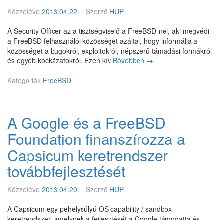
l
Közzétéve
2013.04.22.
Szerző
HUP
l
á
A Security Officer az a tisztségviselő a FreeBSD-nél, aki megvédi
r
a FreeBSD felhasználói közösséget azáltal, hogy informálja a
t
közösséget a bugokról, exploitokról, népszerű támadási formákról
s
és egyéb kockázatokról. Ezen kív
Bővebben
Ú
→
z
j
e
Kategóriák
FreeBSD
S
r
e
e
c
t
u
n
A Google és a FreeBSD
r
e
i
ö
Foundation finanszírozza a
t
s
y
Capsicum keretrendszer
s
O
z
továbbfejlesztését
ff
e
i
g
c
Közzétéve
2013.04.20.
Szerző
HUP
y
e
ű
r
A Capsicum egy pehelysúlyú OS capability / sandbox
j
a
keretrendszer, amelynek a fejlesztését a Google támogatta és
t