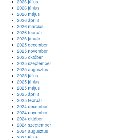
2026 július
l
2026 június
i
2026 május
k
2026 április
i
2026 március
a
2026 február
d
2026 január
á
2025 december
s
2025 november
a
2025 október
i
2025 szeptember
b
2025 augusztus
ó
2025 július
l
2025 június
2025 május
2025 április
2025 február
2024 december
2024 november
2024 október
2024 szeptember
2024 augusztus
2024 július