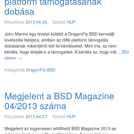
platform támogatásának
y
3
dobása
.
4
Közzétéve
2013.04.29.
Szerző
HUP
John Marino egy levelet küldött a DragonFly BSD kernel@
levelezési listájára, amiben az i386 platform támogatás
dobásának mikéntjéről tett fel kérdéseket. Mint írta, az nem
kérdés, hogy dobják-e a támogatást. A kérdés az, hogy mik…
Bőv
ebben
D
→
r
Kategóriák
a
DragonFly BSD
g
o
n
Megjelent a BSD Magazine
F
l
04/2013 száma
y
B
Közzétéve
2013.04.27.
Szerző
HUP
S
D
Megjelent az ingyenesen letölthető BSD Magazine 2013-as
–