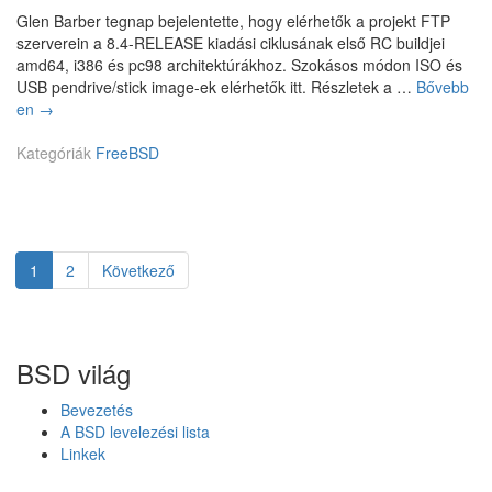
a
ó
Glen Barber tegnap bejelentette, hogy elérhetők a projekt FTP
p
h
szerverein a 8.4-RELEASE kiadási ciklusának első RC buildjei
s
i
amd64, i386 és pc98 architektúrákhoz. Szokásos módon ISO és
i
á
USB pendrive/stick image-ek elérhetők itt. Részletek a …
Bővebb
c
n
en
F
→
u
y
r
m
á
Kategóriák
e
FreeBSD
k
b
e
e
a
B
r
n
S
e
n
D
t
e
8
r
Page
1
Page
2
Következő
Bejegyzés
m
.
e
k
4
n
navigáció
i
-
d
z
R
s
BSD világ
á
C
z
r
1
e
Bevezetés
t
r
A BSD levelezési lista
,
t
Linkek
h
o
o
v