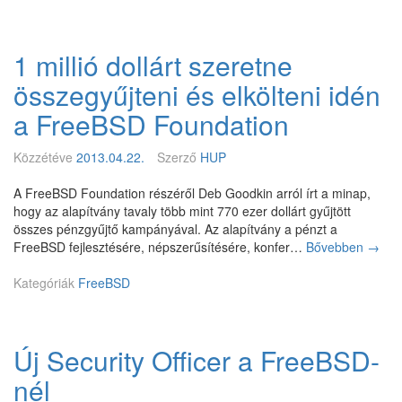
z
B
á
i
S
n
n
D
a
1 millió dollárt szeretne
e
8
k
0
.
összegyűjteni és elkölteni idén
d
4
4
o
/
-
a FreeBSD Foundation
b
2
R
á
0
C
Közzétéve
2013.04.22.
Szerző
HUP
s
1
2
a
3
A FreeBSD Foundation részéről Deb Goodkin arról írt a minap,
s
hogy az alapítvány tavaly több mint 770 ezer dollárt gyűjtött
z
összes pénzgyűjtő kampányával. Az alapítvány a pénzt a
á
FreeBSD fejlesztésére, népszerűsítésére, konfer…
Bővebben
1
→
m
m
a
Kategóriák
FreeBSD
i
l
l
i
Új Security Officer a FreeBSD-
ó
d
nél
o