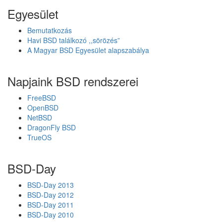
g
á
Egyesület
y
b
e
b
Bemutatkozás
l
f
Havi BSD találkozó ,,sörözés”
t
e
A Magyar BSD Egyesület alapszabálya
á
j
v
l
o
e
Napjaink BSD rendszerei
l
s
í
z
FreeBSD
t
t
OpenBSD
á
é
NetBSD
s
s
DragonFly BSD
r
é
TrueOS
a
t
k
e
BSD-Day
r
ü
BSD-Day 2013
l
BSD-Day 2012
t
BSD-Day 2011
a
BSD-Day 2010