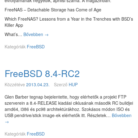
évfolyamának negyedik, áprilisi száma. A magazinban:
a
z
FreeNAS – Detachable Storage has Come of Age
i
Which FreeNAS? Lessons from a Year in the Trenches with BSD’s
3
Killer App
8
6
What’s…
Bővebben
M
→
p
e
l
Kategóriák
FreeBSD
g
a
j
t
e
f
l
o
FreeBSD 8.4-RC2
e
r
n
m
t
Közzétéve
2013.04.23.
Szerző
HUP
t
a
á
B
Glen Barber tegnap bejelentette, hogy elérhetők a projekt FTP
m
S
szerverein a 8.4-RELEASE kiadási ciklusának második RC buildjei
o
D
amd64, i386 és pc98 architektúrákhoz. Szokásos módon ISO és
g
M
USB pendrive/stick image-ek elérhetők itt. Részletek…
Bővebben
F
a
a
→
r
t
g
e
á
a
Kategóriák
FreeBSD
e
s