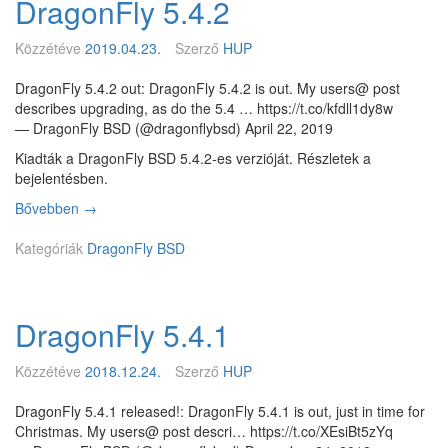
DragonFly 5.4.2
t
a
D
Közzétéve
2019.04.23.
Szerző
HUP
r
a
DragonFly 5.4.2 out: DragonFly 5.4.2 is out. My users@ post
g
describes upgrading, as do the 5.4 … https://t.co/kfdll1dy8w
o
— DragonFly BSD (@dragonflybsd) April 22, 2019
n
Kiadták a DragonFly BSD 5.4.2-es verzióját. Részletek a
F
bejelentésben.
l
y
Bővebben
D
→
B
r
S
Kategóriák
a
DragonFly BSD
D
g
-
o
b
n
DragonFly 5.4.1
e
F
n
l
m
y
Közzétéve
2018.12.24.
Szerző
HUP
o
5
s
.
DragonFly 5.4.1 released!: DragonFly 5.4.1 is out, just in time for
t
4
Christmas. My users@ post descri… https://t.co/XEsiBt5zYq
a