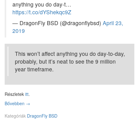
anything you do day-t…
.
3
https://t.co/dYShekqc9Z
— DragonFly BSD (@dragonflybsd)
April 23,
2019
This won’t affect anything you do day-to-day,
probably, but it’s neat to see the 9 million
year timeframe.
Részletek
itt
.
Bővebben
A
→
t
Kategóriák
i
DragonFly BSD
m
e
_