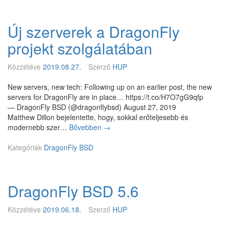
-
t
Új szerverek a DragonFly
k
a
projekt szolgálatában
p
o
Közzétéve
2019.08.27.
Szerző
HUP
t
t
New servers, new tech: Following up on an earlier post, the new
a
servers for DragonFly are in place… https://t.co/H7O7gG9qfp
H
— DragonFly BSD (@dragonflybsd) August 27, 2019
A
Matthew Dillon bejelentette, hogy, sokkal erőteljesebb és
M
modernebb szer…
Bővebben
Ú
→
M
j
E
Kategóriák
DragonFly BSD
s
R
z
2
e
f
r
á
DragonFly BSD 5.6
v
j
e
l
r
Közzétéve
2019.06.18.
Szerző
HUP
r
e
e