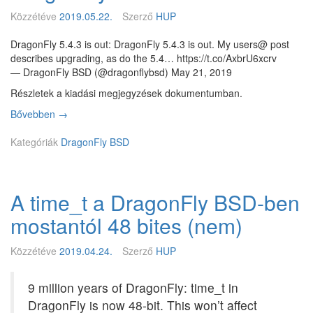
o
d
Közzétéve
2019.05.22.
Szerző
HUP
n
a
DragonFly 5.4.3 is out: DragonFly 5.4.3 is out. My users@ post
k
describes upgrading, as do the 5.4… https://t.co/AxbrU6xcrv
a
— DragonFly BSD (@dragonflybsd) May 21, 2019
D
Részletek a kiadási megjegyzések dokumentumban.
r
a
Bővebben
D
→
g
r
o
Kategóriák
a
DragonFly BSD
n
g
F
o
l
n
A time_t a DragonFly BSD-ben
y
F
k
l
mostantól 48 bites (nem)
i
y
a
B
Közzétéve
2019.04.24.
Szerző
HUP
d
S
á
D
s
5
9 million years of DragonFly: time_t in
o
.
DragonFly is now 48-bit. This won’t affect
k
4