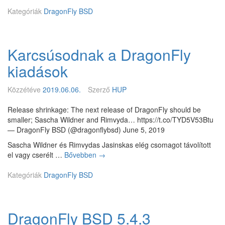
r
á
Kategóriák
DragonFly BSD
a
l
g
a
o
t
n
á
Karcsúsodnak a DragonFly
F
b
l
kiadások
a
y
n
5
Közzétéve
2019.06.06.
Szerző
HUP
.
6
Release shrinkage: The next release of DragonFly should be
R
smaller; Sascha Wildner and Rimvyda… https://t.co/TYD5V53Btu
C
— DragonFly BSD (@dragonflybsd) June 5, 2019
1
Sascha Wildner és Rimvydas Jasinskas elég csomagot távolított
el vagy cserélt …
Bővebben
K
→
a
Kategóriák
DragonFly BSD
r
c
s
ú
DragonFly BSD 5.4.3
s