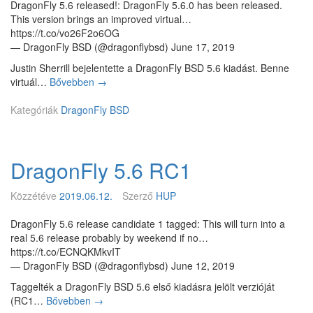
k
DragonFly 5.6 released!: DragonFly 5.6.0 has been released.
n
a
This version brings an improved virtual…
d
D
https://t.co/vo26F2o6OG
s
r
— DragonFly BSD (@dragonflybsd) June 17, 2019
z
a
e
Justin Sherrill bejelentette a DragonFly BSD 5.6 kiadást. Benne
g
r
virtuál…
Bővebben
D
→
o
r
n
Kategóriák
DragonFly BSD
a
F
g
l
o
y
n
p
DragonFly 5.6 RC1
F
r
l
o
y
Közzétéve
2019.06.12.
Szerző
HUP
j
B
e
S
DragonFly 5.6 release candidate 1 tagged: This will turn into a
k
D
real 5.6 release probably by weekend if no…
t
5
https://t.co/ECNQKMkvIT
s
.
— DragonFly BSD (@dragonflybsd) June 12, 2019
z
6
o
Taggelték a DragonFly BSD 5.6 első kiadásra jelölt verzióját
l
(RC1…
Bővebben
D
→
g