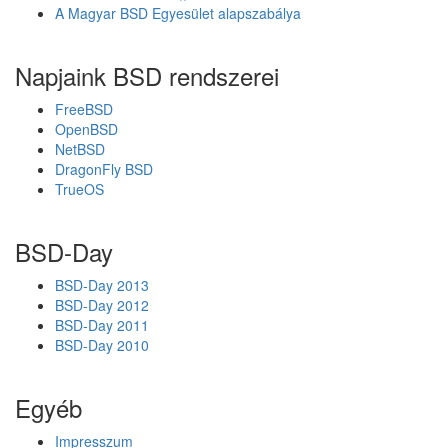
A
A Magyar BSD Egyesület alapszabálya
M
M
E
Napjaink BSD rendszerei
R
2
FreeBSD
f
OpenBSD
r
NetBSD
i
DragonFly BSD
s
TrueOS
s
í
t
BSD-Day
é
s
BSD-Day 2013
e
BSD-Day 2012
k
BSD-Day 2011
é
BSD-Day 2010
r
k
Egyéb
e
z
Impresszum
h