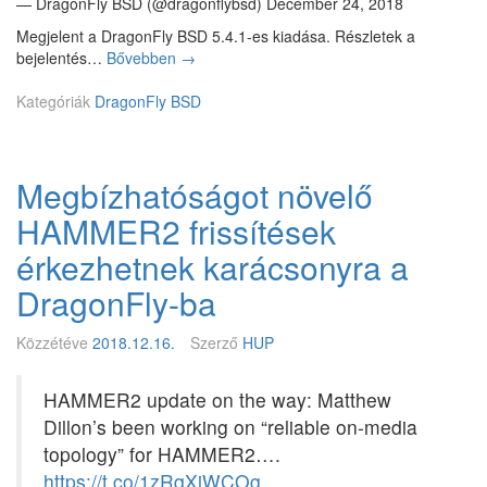
.
— DragonFly BSD (@dragonflybsd) December 24, 2018
n
2
Megjelent a DragonFly BSD 5.4.1-es kiadása. Részletek a
t
bejelentés…
Bővebben
D
→
ó
r
l
Kategóriák
DragonFly BSD
a
4
g
8
o
b
n
i
Megbízhatóságot növelő
F
t
l
e
HAMMER2 frissítések
y
s
5
érkezhetnek karácsonyra a
(
.
n
DragonFly-ba
4
e
.
m
1
Közzétéve
2018.12.16.
Szerző
HUP
)
HAMMER2 update on the way: Matthew
Dillon’s been working on “reliable on-media
topology” for HAMMER2….
https://t.co/1zRqXjWCOg