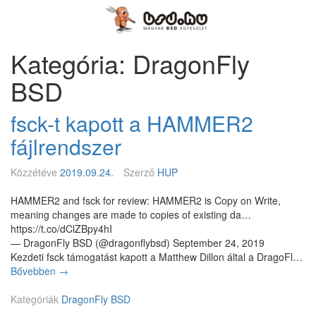
Megszakítás
Magyar
BSD
Egyesület
Kategória: DragonFly
BSD
fsck-t kapott a HAMMER2
fájlrendszer
Közzétéve
2019.09.24.
Szerző
HUP
HAMMER2 and fsck for review: HAMMER2 is Copy on Write,
meaning changes are made to copies of existing da…
https://t.co/dClZBpy4hI
— DragonFly BSD (@dragonflybsd) September 24, 2019
Kezdeti fsck támogatást kapott a Matthew Dillon által a DragoFl…
Bővebben
f
→
s
Kategóriák
c
DragonFly BSD
k