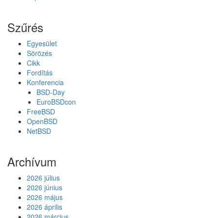
e
t
Szűrés
n
e
Egyesület
k
Sörözés
k
Cikk
a
Fordítás
r
Konferencia
á
BSD-Day
c
EuroBSDcon
s
FreeBSD
o
OpenBSD
n
NetBSD
y
r
a
Archívum
a
D
2026 július
r
2026 június
a
2026 május
g
2026 április
o
2026 március