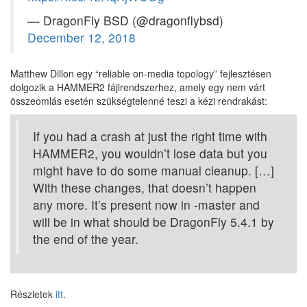
— DragonFly BSD (@dragonflybsd)
December 12, 2018
Matthew Dillon egy “reliable on-media topology” fejlesztésen
dolgozik a HAMMER2 fájlrendszerhez, amely egy nem várt
összeomlás esetén szükségtelenné teszi a kézi rendrakást:
If you had a crash at just the right time with
HAMMER2, you wouldn’t lose data but you
might have to do some manual cleanup. […]
With these changes, that doesn’t happen
any more. It’s present now in -master and
will be in what should be DragonFly 5.4.1 by
the end of the year.
Részletek
itt
.