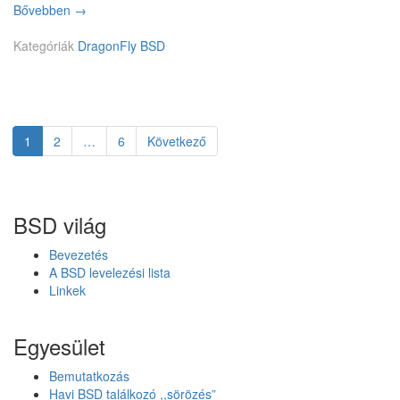
Bővebben
M
→
e
Kategóriák
g
DragonFly BSD
b
í
z
h
a
Page
1
Page
2
…
Page
6
Következő
Bejegyzés
t
ó
navigáció
s
á
BSD világ
g
o
Bevezetés
t
A BSD levelezési lista
n
Linkek
ö
v
e
Egyesület
l
ő
Bemutatkozás
H
Havi BSD találkozó ,,sörözés”