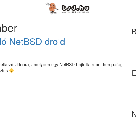
mber
B
dó NetBSD droid
vetkező videora, amelyben egy NetBSD-hajtotta robot hempereg
E
iztos
N