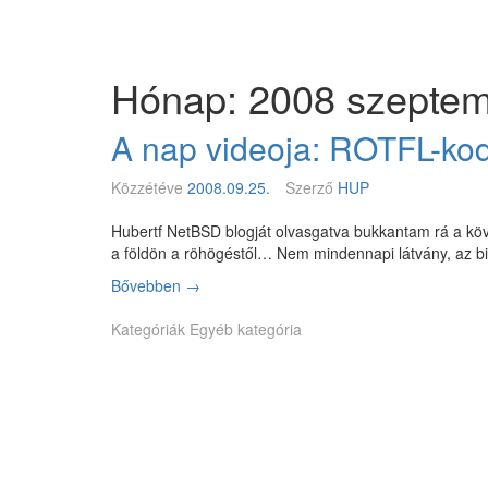
Megszakítás
Magyar
BSD
Egyesület
Hónap: 2008 szepte
A nap videoja: ROTFL-ko
Közzétéve
2008.09.25.
Szerző
HUP
Hubertf NetBSD blogját olvasgatva bukkantam rá a kö
a földön a röhögéstől… Nem mindennapi látvány, az b
Bővebben
A
→
n
Kategóriák
a
Egyéb kategória
p
v
i
d
e
o
j