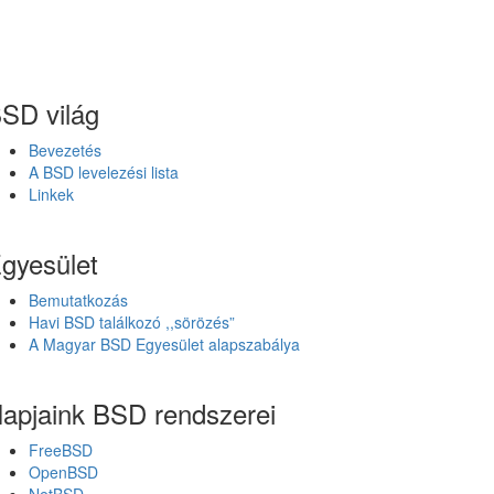
SD világ
Bevezetés
A BSD levelezési lista
Linkek
gyesület
Bemutatkozás
Havi BSD találkozó ,,sörözés”
A Magyar BSD Egyesület alapszabálya
apjaink BSD rendszerei
FreeBSD
OpenBSD