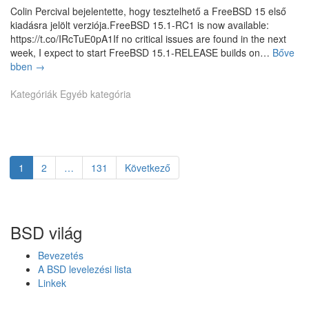
m
z
f
Colin Percival bejelentette, hogy tesztelhető a FreeBSD 15 első
e
i
o
kiadásra jelölt verziója.FreeBSD 15.1-RC1 is now available:
g
k
l
https://t.co/IRcTuE0pA1If no critical issues are found in the next
j
a
e
week, I expect to start FreeBSD 15.1-RELEASE builds on…
Bőve
ú
F
a
bben
F
→
n
r
k
r
i
e
s
Kategóriák
e
Egyéb kategória
u
e
t
e
s
B
b
B
b
S
.
S
a
D
D
n
1
1
Page
1
Page
2
…
Page
131
Következő
Bejegyzés
5
5
.
.
navigáció
1
1
m
-
BSD világ
á
R
s
C
Bevezetés
o
1
A BSD levelezési lista
d
Linkek
i
k