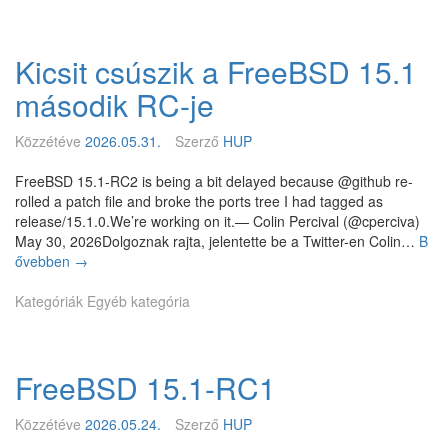
l
e
s
b
l
B
e
-
c
S
c
t
Kicsit csúszik a FreeBSD 15.1
o
D
u
ü
n
1
r
második RC-je
k
t
5
i
r
r
.
t
ö
Közzétéve
2026.05.31.
Szerző
HUP
o
1
y
z
l
-
a
é
FreeBSD 15.1-RC2 is being a bit delayed because @github re-
,
R
d
s
rolled a patch file and broke the ports tree I had tagged as
L
C
v
e
release/15.1.0.We’re working on it.— Colin Percival (@cperciva)
P
3
i
May 30, 2026Dolgoznak rajta, jelentette be a Twitter-en Colin…
B
E
s
ővebben
K
→
,
o
i
R
r
Kategóriák
c
Egyéb kategória
C
y
s
E
j
i
,
e
t
D
l
FreeBSD 15.1-RC1
c
o
e
s
S
n
ú
i
Közzétéve
2026.05.24.
Szerző
HUP
t
s
n