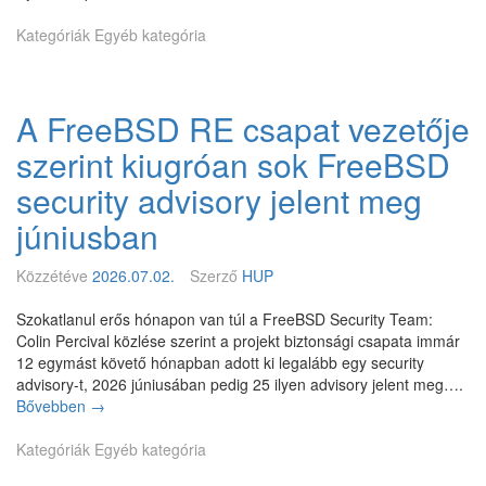
s
t
t
F
y
t
b
Kategóriák
Egyéb kategória
r
s
t
.
e
t
ö
e
e
b
B
m
b
A FreeBSD RE csapat vezetője
S
m
D
szerint kiugróan sok FreeBSD
i
1
n
6
security advisory jelent meg
t
n
e
júniusban
y
g
u
y
g
Közzétéve
2026.07.02.
Szerző
HUP
n
d
a
í
Szokatlanul erős hónapon van túl a FreeBSD Security Team:
p
j
Colin Percival közlése szerint a projekt biztonsági csapata immár
r
a
12 egymást követő hónapban adott ki legalább egy security
a
z
advisory-t, 2026 júniusában pedig 25 ilyen advisory jelent meg….
b
z
Bővebben
A
→
e
a
F
f
a
Kategóriák
r
Egyéb kategória
a
z
e
g