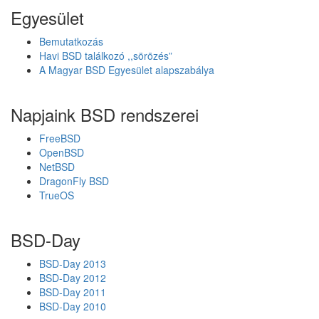
R
Egyesület
C
-
Bemutatkozás
j
Havi BSD találkozó ,,sörözés”
e
A Magyar BSD Egyesület alapszabálya
Napjaink BSD rendszerei
FreeBSD
OpenBSD
NetBSD
DragonFly BSD
TrueOS
BSD-Day
BSD-Day 2013
BSD-Day 2012
BSD-Day 2011
BSD-Day 2010