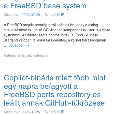
B
a FreeBSD base system
S
D
Közzétéve
2026.07.29.
Szerző
HUP
S
A
A FreeBSD projekt nemrég arról számolt be, hogy a dialog
–
eltávolításával az utolsó GPL-licencű komponens is kikerült a base
3
systemből. Az állítást azóta pontosították: a FreeBSD base
h
userland valóban teljesen GPL-mentes, a kernel forráskódjában
e
…
Bővebben
M
→
l
é
y
Kategóriák
Egyéb kategória
g
i
s
p
e
r
m
i
Copilot-bináris miatt több mint
t
v
e
i
egy napra befagyott a
l
l
j
FreeBSD ports repository és
é
e
g
leállt annak GitHub-tükrözése
s
i
e
u
n
Közzétéve
2026.07.25.
Szerző
HUP
m