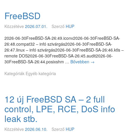
a
e
y
l
B
o
FreeBSD
a
S
t
p
D
t
r
R
Közzétéve
2026.07.01.
Szerző
HUP
a
e
E
F
n
c
2026-06-30FreeBSD-SA-26:49.iconv2026-06-30FreeBSD-SA-
r
d
s
26:48.compat32 – infó szivárgás2026-06-30FreeBSD-SA-
e
s
a
26:47.linux – infó szivárgás2026-06-30FreeBSD-SA-26:46.ktls –
e
z
p
remote DOS2026-06-30FreeBSD-SA-26:45.audit2026-06-
B
e
a
30FreeBSD-SA-26:44.posixshm …
Bővebben
F
→
S
r
t
r
D
b
v
Kategóriák
Egyéb kategória
e
p
e
e
e
o
n
z
B
r
t
e
S
t
12 új FreeBSD SA – 2 full
a
t
D
s
l
ő
r
control, LPE, RCE, DoS info
á
j
e
l
e
leak stb.
p
h
s
o
a
z
s
Közzétéve
2026.06.10.
Szerző
HUP
t
e