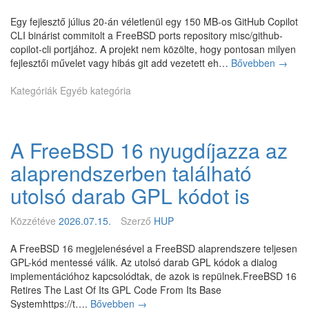
G
s
P
Egy fejlesztő július 20-án véletlenül egy 150 MB-os GitHub Copilot
z
L
CLI binárist commitolt a FreeBSD ports repository misc/github-
i
-
copilot-cli portjához. A projekt nem közölte, hogy pontosan milyen
n
m
fejlesztői művelet vagy hibás git add vezetett eh…
Bővebben
C
→
t
e
o
-
n
Kategóriák
Egyéb kategória
p
e
t
i
m
e
l
e
s
o
l
A FreeBSD 16 nyugdíjazza az
a
t
é
F
-
s
alaprendszerben található
r
b
,
e
i
utolsó darab GPL kódot is
i
e
n
n
B
á
f
Közzétéve
2026.07.15.
Szerző
HUP
S
r
o
D
i
l
A FreeBSD 16 megjelenésével a FreeBSD alaprendszere teljesen
b
s
e
GPL-kód mentessé válik. Az utolsó darab GPL kódok a dialog
a
m
a
implementációhoz kapcsolódtak, de azok is repülnek.FreeBSD 16
s
i
k
Retires The Last Of Its GPL Code From Its Base
e
a
s
Systemhttps://t….
Bővebben
A
→