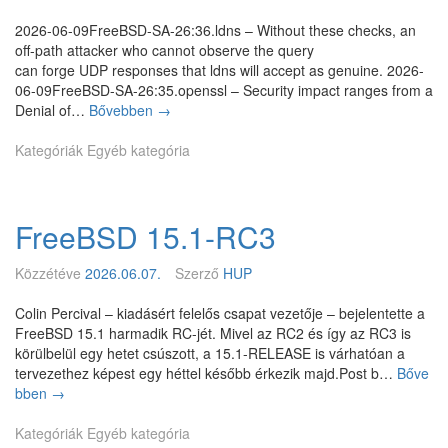
i
ó
r
t
2026-06-09FreeBSD-SA-26:36.ldns – Without these checks, an
u
i
o
off-path attacker who cannot observe the query
t
n
r
can forge UDP responses that ldns will accept as genuine. 2026-
o
t
y
06-09FreeBSD-SA-26:35.openssl – Security impact ranges from a
l
k
é
Denial of…
Bővebben
1
→
s
i
s
2
ó
u
l
Kategóriák
Egyéb kategória
ú
d
g
e
j
a
r
á
F
r
ó
l
r
a
a
FreeBSD 15.1-RC3
l
e
b
n
t
e
G
s
a
B
Közzétéve
2026.06.07.
Szerző
HUP
P
o
n
S
L
k
n
D
Colin Percival – kiadásért felelős csapat vezetője – bejelentette a
k
F
a
S
FreeBSD 15.1 harmadik RC-jét. Mivel az RC2 és így az RC3 is
ó
r
k
A
körülbelül egy hetet csúszott, a 15.1-RELEASE is várhatóan a
d
e
G
–
tervezethez képest egy héttel később érkezik majd.Post b…
Bőve
o
e
i
2
bben
F
→
t
B
t
f
r
i
S
H
u
Kategóriák
e
Egyéb kategória
s
D
u