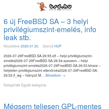
Megszakítás
Magyar
BSD
Egyesület
6 új FreeBSD SA – 3 helyi
privilégiumszint-emelés, info
leak stb.
Közzétéve
2026.07.30.
Szerző
HUP
2026-07-29FreeBSD-SA-26:55.elf – helyi privilégiumszint-
emelés2026-07-29FreeBSD-SA-26:54.sysvsem – helyi
privilégiumszint-emelés2026-07-29FreeBSD-SA-26:53.ktrace –
helytelen privilégiumszint-ellenőrzés2026-07-29FreeBSD-SA-
26:52.if_wg – hiányzó M…
Bővebben
6
→
ú
Kategóriák
Egyéb kategória
j
F
r
e
Mégsem teljesen GPL-mentes
e