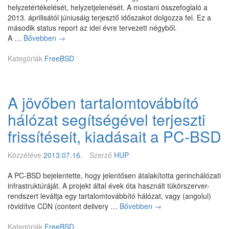
helyzetértékelését, helyzetjelenését. A mostani összefoglaló a
z
T
2013. áprilisától júniusáig terjesztő időszakot dolgozza fel. Ez a
O
A
második status report az idei évre tervezett négyből.
p
1
A …
Bővebben
F
→
e
r
n
Kategóriák
FreeBSD
e
B
e
S
B
D
S
h
A jövőben tartalomtovábbító
D
i
h
v
hálózat segítségével terjeszti
e
a
l
frissítéseit, kiadásait a PC-BSD
t
y
a
z
l
Közzétéve
2013.07.16.
Szerző
HUP
e
o
t
s
A PC-BSD bejelentette, hogy jelentősen átalakította gerinchálózati
j
a
infrastruktúráját. A projekt által évek óta használt tükörszerver-
e
n
rendszert leváltja egy tartalomtovábbító hálózat, vagy (angolul)
l
t
rövidítve CDN (content delivery …
Bővebben
A
→
e
á
j
n
m
Kategóriák
FreeBSD
ö