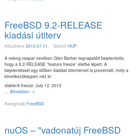
t
o
v
é
g
ő
s
a
b
—
t
FreeBSD 9.2-RELEASE
e
2
o
n
kiadási útiterv
0
t
t
1
t
a
3
p
Közzétéve
2013.07.11.
Szerző
HUP
r
.
l
t
á
a
A releng csapat nevében Glen Barber tegnapelőtt bejelentette,
a
p
t
hogy a 9.2-RELEASE “feature freeze” életbe lépett. A
l
r
f
bejelentéssel egy időben kiadási ütemtervet is prezentált, mely a
o
i
o
következőképpen néz ki:
m
l
r
t
stable/9 freeze: July 12, 2013
i
m
o
…
Bővebben
F
→
s
j
v
r
-
a
á
Kategóriák
FreeBSD
e
j
i
b
e
ú
k
b
B
n
ö
í
S
i
z
t
nuOS – "vadonatúj FreeBSD
D
u
é
ó
9
s