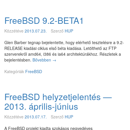
e
r
ü
FreeBSD 9.2-BETA1
l
t
a
Közzétéve
2013.07.23.
Szerző
HUP
z
O
Glen Barber tegnap bejelentette, hogy elérhető tesztelésre a 9.2-
c
RELEASE kiadási ciklus első béta kiadása. Letölthető az FTP
t
szerverekről amd64, i386 és ia64 architektúrákhoz. Részletek a
e
bejelentésben.
Bővebben
F
→
o
r
n
Kategóriák
FreeBSD
e
é
e
s
B
a
S
FreeBSD helyzetjelentés —
B
D
e
9
2013. április-június
a
.
g
2
Közzétéve
2013.07.17.
Szerző
HUP
l
-
e
B
A FreeBSD projekt kiadta szokásos negyedéves
a
E