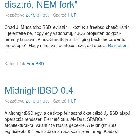
disztró, NEM fork"
h
.
á
2
l
Közzétéve
2013.07.09.
Szerző
HUP
-
ó
R
z
Chad J. Milios több BSD levlistán – köztük a freebsd-chat@ listán
E
a
– jelentette be, hogy egy vadonatúj, nuOS projekten dolgozik
L
t
néhány társával. A nuOS mottója a “bringing back the power to
E
s
the people”. Hogy miről van pontosan szó, azt a be…
Bővebben
n
A
e
→
u
S
g
O
E
í
Kategóriák
FreeBSD
S
k
t
–
i
s
"
a
é
v
d
MidnightBSD 0.4
g
a
á
é
d
s
v
o
Közzétéve
2013.07.08.
Szerző
HUP
i
e
n
ú
l
a
A MidnightBSD egy, a desktop felhasználókat célzó új, BSD-alapú
t
t
t
operációs rendszer. Elérhető x86, AMD64, SPARC64
i
e
ú
architektúrákra, valamint virtuális gépekre. A MidnightBSD
t
r
j
legfrissebb, 0.4-es kiadása a napokban jelent meg. Kiadási
e
j