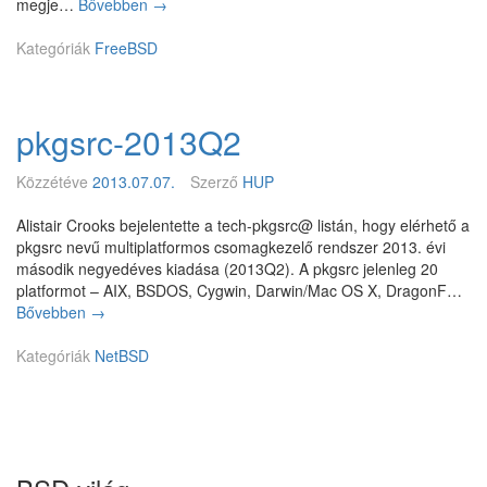
F
megje…
Bővebben
M
→
r
e
r
i
v
s
e
Kategóriák
FreeBSD
d
z
e
n
t
B
i
i
S
g
pkgsrc-2013Q2
f
D
h
r
d
t
i
i
B
Közzétéve
2013.07.07.
Szerző
HUP
s
s
S
s
z
D
Alistair Crooks bejelentette a tech-pkgsrc@ listán, hogy elérhető a
í
t
0
pkgsrc nevű multiplatformos csomagkezelő rendszer 2013. évi
t
r
.
második negyedéves kiadása (2013Q2). A pkgsrc jelenleg 20
é
ó
4
platformot – AIX, BSDOS, Cygwin, Darwin/Mac OS X, DragonF…
s
,
Bővebben
p
→
e
N
k
i
E
Kategóriák
g
NetBSD
t
M
s
,
f
r
k
o
c
i
r
-
a
k
2
d
"
0