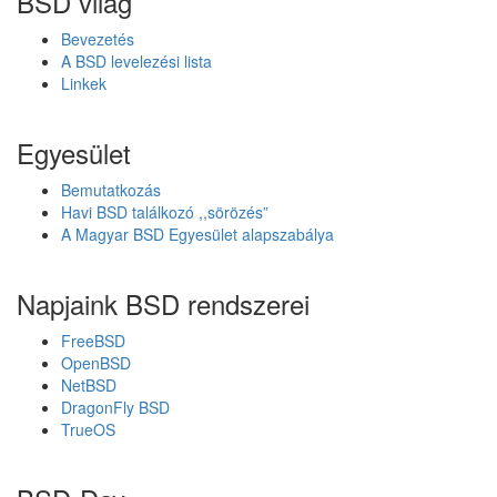
BSD világ
á
1
s
Bevezetés
3
a
A BSD levelezési lista
Q
i
Linkek
2
t
a
Egyesület
P
C
Bemutatkozás
-
Havi BSD találkozó ,,sörözés”
B
A Magyar BSD Egyesület alapszabálya
S
D
Napjaink BSD rendszerei
FreeBSD
OpenBSD
NetBSD
DragonFly BSD
TrueOS