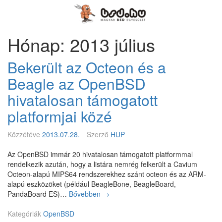
Megszakítás
Magyar
BSD
Egyesület
Hónap: 2013 július
Bekerült az Octeon és a
Beagle az OpenBSD
hivatalosan támogatott
platformjai közé
Közzétéve
2013.07.28.
Szerző
HUP
Az OpenBSD immár 20 hivatalosan támogatott platformmal
rendelkezik azután, hogy a listára nemrég felkerült a Cavium
Octeon-alapú MIPS64 rendszerekhez szánt octeon és az ARM-
alapú eszközöket (például BeagleBone, BeagleBoard,
PandaBoard ES)…
Bővebben
B
→
e
Kategóriák
OpenBSD
k