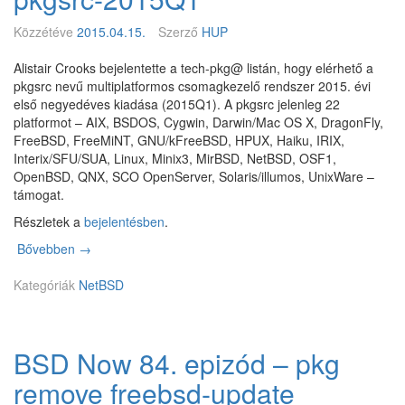
0
Közzétéve
2015.04.15.
Szerző
HUP
Alistair Crooks bejelentette a tech-pkg@ listán, hogy elérhető a
pkgsrc nevű multiplatformos csomagkezelő rendszer 2015. évi
első negyedéves kiadása (2015Q1). A pkgsrc jelenleg 22
platformot – AIX, BSDOS, Cygwin, Darwin/Mac OS X, DragonFly,
FreeBSD, FreeMiNT, GNU/kFreeBSD, HPUX, Haiku, IRIX,
Interix/SFU/SUA, Linux, Minix3, MirBSD, NetBSD, OSF1,
OpenBSD, QNX, SCO OpenServer, Solaris/illumos, UnixWare –
támogat.
Részletek a
bejelentésben
.
Bővebben
p
→
k
Kategóriák
g
NetBSD
s
r
c
BSD Now 84. epizód – pkg
-
2
remove freebsd-update
0