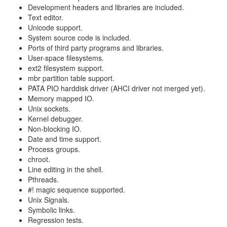
Development headers and libraries are included.
s
Text editor.
u
Unicode support.
a
System source code is included.
l
Ports of third party programs and libraries.
User-space filesystems.
ext2 filesystem support.
mbr partition table support.
PATA PIO harddisk driver (AHCI driver not merged yet).
Memory mapped IO.
Unix sockets.
Kernel debugger.
Non-blocking IO.
Date and time support.
Process groups.
chroot.
Line editing in the shell.
Pthreads.
#! magic sequence supported.
Unix Signals.
Symbolic links.
Regression tests.