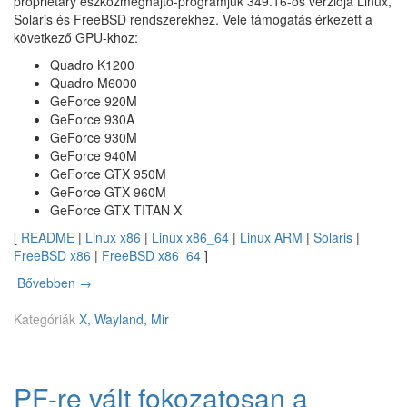
proprietary eszközmeghajtó-programjuk 349.16-os verziója Linux,
ó
Solaris és FreeBSD rendszerekhez. Vele támogatás érkezett a
d
következő GPU-khoz:
–
p
Quadro K1200
k
Quadro M6000
g
GeForce 920M
r
GeForce 930A
e
GeForce 930M
m
GeForce 940M
o
GeForce GTX 950M
v
GeForce GTX 960M
e
GeForce GTX TITAN X
f
[
README
|
Linux x86
|
Linux x86_64
|
Linux ARM
|
Solaris
|
r
FreeBSD x86
|
FreeBSD x86_64
]
e
e
Bővebben
N
→
b
V
s
Kategóriák
I
X, Wayland, Mir
d
D
-
I
u
A
p
PF-re vált fokozatosan a
L
d