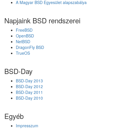
A Magyar BSD Egyesület alapszabálya
l
a
r
Napjaink BSD rendszerei
i
s
FreeBSD
OpenBSD
NetBSD
DragonFly BSD
TrueOS
BSD-Day
BSD-Day 2013
BSD-Day 2012
BSD-Day 2011
BSD-Day 2010
Egyéb
Impresszum