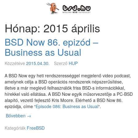
Megszakítás
Magyar
BSD
Egyesület
Hónap: 2015 április
BSD Now 86. epizód –
Business as Usual
Közzétéve
2015.04.30.
Szerző
HUP
A BSD Now egy heti rendszerességgel megjelenő video podcast,
amelynek célja a BSD operációs rendszerek népszerűsítése,
illetve a már meglevő felhasználók friss BSD-s információkkal,
hírekkel való ellátása. A BSD Now egyik műsorvezetője a PC-BSD
alapító, vezető fejlesztő Kris Moore. Elérhető a BSD Now 86.
epizódja, címe “
Episode 086: Business as Usual
“.
Bővebben
B
→
S
Kategóriák
D
FreeBSD
N