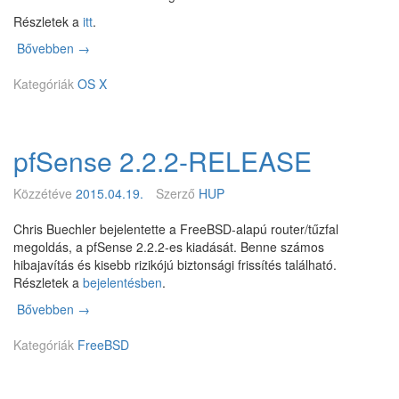
Részletek a
itt
.
Bővebben
E
→
l
Kategóriák
é
OS X
r
h
e
pfSense 2.2.2-RELEASE
t
ő
a
Közzétéve
2015.04.19.
Szerző
HUP
p
k
Chris Buechler bejelentette a FreeBSD-alapú router/tűzfal
g
megoldás, a pfSense 2.2.2-es kiadását. Benne számos
s
hibajavítás és kisebb rizikójú biztonsági frissítés található.
r
Részletek a
bejelentésben
.
c
Bővebben
p
→
-
f
2
Kategóriák
S
FreeBSD
0
e
1
n
5
s