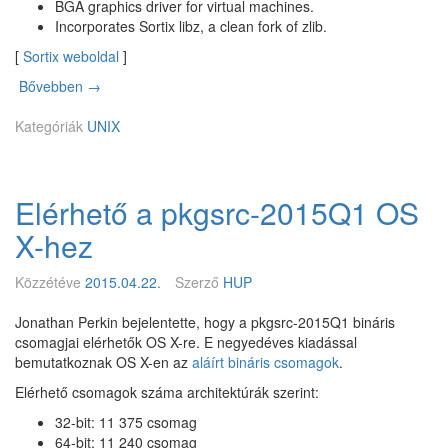
BGA graphics driver for virtual machines.
Incorporates Sortix libz, a clean fork of zlib.
[
Sortix weboldal
]
Bővebben
S
→
o
Kategóriák
r
UNIX
t
i
x
Elérhető a pkgsrc-2015Q1 OS
X-hez
Közzétéve
2015.04.22.
Szerző
HUP
Jonathan Perkin bejelentette, hogy a pkgsrc-2015Q1 bináris
csomagjai elérhetők OS X-re. E negyedéves kiadással
bemutatkoznak OS X-en az
aláírt bináris csomagok
.
Elérhető csomagok száma architektúrák szerint:
32-bit: 11 375 csomag
64-bit: 11 240 csomag