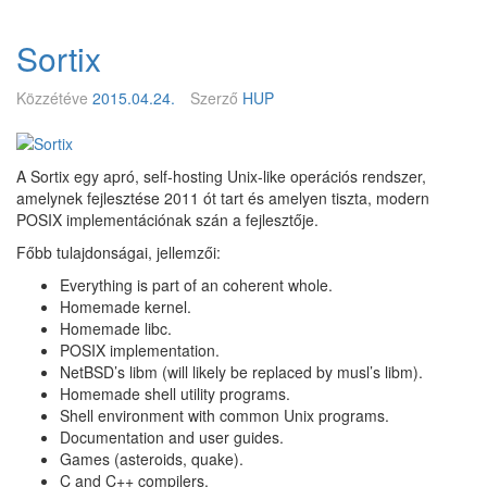
o
w
Sortix
8
6
.
Közzétéve
2015.04.24.
Szerző
HUP
e
p
i
A Sortix egy apró, self-hosting Unix-like operációs rendszer,
z
amelynek fejlesztése 2011 ót tart és amelyen tiszta, modern
ó
POSIX implementációnak szán a fejlesztője.
d
–
Főbb tulajdonságai, jellemzői:
B
Everything is part of an coherent whole.
u
Homemade kernel.
s
Homemade libc.
i
POSIX implementation.
n
NetBSD’s libm (will likely be replaced by musl’s libm).
e
Homemade shell utility programs.
s
Shell environment with common Unix programs.
s
Documentation and user guides.
a
Games (asteroids, quake).
s
C and C++ compilers.
U