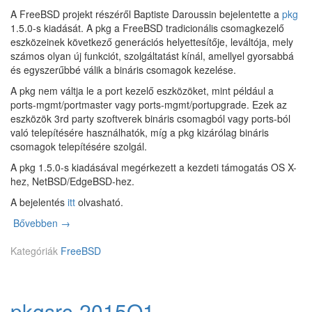
p
A FreeBSD projekt részéről Baptiste Daroussin bejelentette a
pkg
i
1.5.0-s kiadását. A pkg a FreeBSD tradicionális csomagkezelő
z
eszközeinek következő generációs helyettesítője, leváltója, mely
ó
számos olyan új funkciót, szolgáltatást kínál, amellyel gyorsabbá
d
és egyszerűbbé válik a bináris csomagok kezelése.
–
A pkg nem váltja le a port kezelő eszközöket, mint például a
P
ports-mgmt/portmaster vagy ports-mgmt/portupgrade. Ezek az
I
eszközök 3rd party szoftverek bináris csomagból vagy ports-ból
E
való telepítésére használhatók, míg a pkg kizárólag bináris
i
csomagok telepítésére szolgál.
n
t
A pkg 1.5.0-s kiadásával megérkezett a kezdeti támogatás OS X-
h
hez, NetBSD/EdgeBSD-hez.
e
A bejelentés
itt
olvasható.
S
k
Bővebben
p
→
y
k
Kategóriák
g
FreeBSD
1
.
5
pkgsrc-2015Q1
.