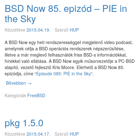
Q
BSD Now 85. epizód – PIE in
e
1
2
O
the Sky
.
S
2
X
Közzétéve
2015.04.19.
Szerző
HUP
.
-
2
h
A BSD Now egy heti rendszerességgel megjelenő video podcast,
-
e
amelynek célja a BSD operációs rendszerek népszerűsítése,
R
z
illetve a már meglevő felhasználók friss BSD-s információkkal,
E
hírekkel való ellátása. A BSD Now egyik műsorvezetője a PC-BSD
L
alapító, vezető fejlesztő Kris Moore. Elérhető a BSD Now 85.
E
epizódja, címe “
Episode 085: PIE in the Sky
“.
A
S
Bővebben
B
→
E
S
Kategóriák
D
FreeBSD
N
o
w
pkg 1.5.0
8
5
.
Közzétéve
2015.04.17.
Szerző
HUP
e