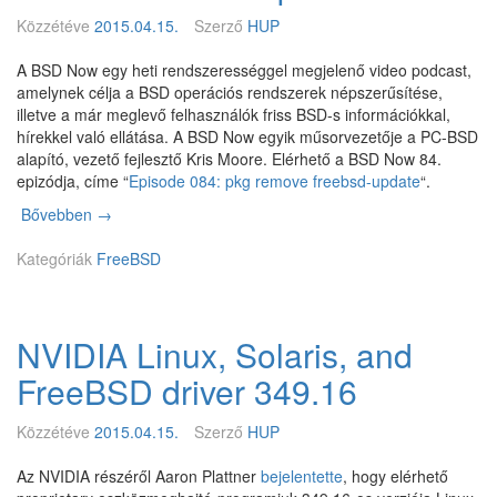
1
Közzétéve
2015.04.15.
Szerző
HUP
5
Q
A BSD Now egy heti rendszerességgel megjelenő video podcast,
1
amelynek célja a BSD operációs rendszerek népszerűsítése,
illetve a már meglevő felhasználók friss BSD-s információkkal,
hírekkel való ellátása. A BSD Now egyik műsorvezetője a PC-BSD
alapító, vezető fejlesztő Kris Moore. Elérhető a BSD Now 84.
epizódja, címe “
Episode 084: pkg remove freebsd-update
“.
Bővebben
B
→
S
Kategóriák
D
FreeBSD
N
o
w
NVIDIA Linux, Solaris, and
8
4
FreeBSD driver 349.16
.
e
Közzétéve
2015.04.15.
Szerző
HUP
p
i
Az NVIDIA részéről Aaron Plattner
bejelentette
, hogy elérhető
z