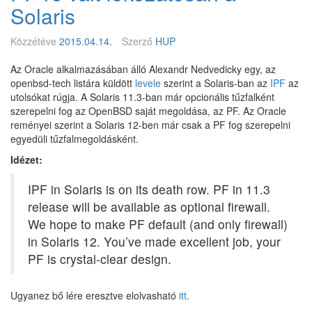
i
Solaris
a
n
t
u
e
Közzétéve
2015.04.14.
Szerző
HUP
x
,
Az Oracle alkalmazásában álló Alexandr Nedvedicky egy, az
S
openbsd-tech listára küldött
levele
szerint a Solaris-ban az
IPF
az
o
utolsókat rúgja. A Solaris 11.3-ban már opcionális tűzfalként
l
szerepelni fog az OpenBSD saját megoldása, az PF. Az Oracle
a
reményei szerint a Solaris 12-ben már csak a PF fog szerepelni
r
egyedüli tűzfalmegoldásként.
i
s
Idézet:
,
a
IPF in Solaris is on its death row. PF in 11.3
n
release will be available as optional firewall.
d
We hope to make PF default (and only firewall)
F
r
in Solaris 12. You’ve made excellent job, your
e
PF is crystal-clear design.
e
B
S
Ugyanez bő lére eresztve elolvasható
itt
.
D