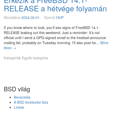
o
s
1
p
RELEASE a hétvége folyamán
é
4
e
g
.
r
i
Közzétéve
2024.06.01.
Szerző
HUP
1
S
f
-
u
e
If you know where to look, you’ll see signs of FreeBSD 14.1-
R
m
l
RELEASE leaking out this weekend. Just a reminder: It’s not
E
m
m
official until I send a GPG-signed email to the freebsd-announce
L
i
é
mailing list, probably on Tuesday morning. I’ll also post he…
Bőve
E
t
r
bben
É
→
A
2
é
r
S
0
s
Kategóriák
k
Egyéb kategória
E
2
é
e
4
n
z
M
e
i
a
k
k
y
e
a
v
r
BSD világ
F
i
e
r
d
d
Bevezetés
e
e
m
A BSD levelezési lista
e
ó
é
Linkek
B
i
n