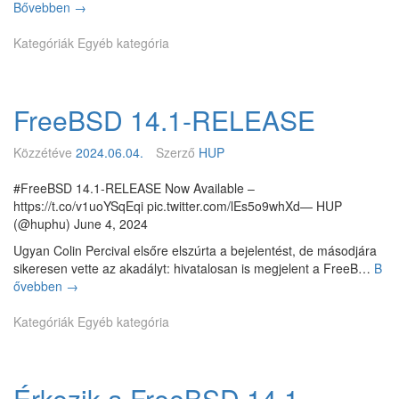
Bővebben
E
→
B
r
l
S
e
Kategóriák
é
Egyéb kategória
D
e
r
p
B
h
r
S
e
o
D
FreeBSD 14.1-RELEASE
t
j
h
ő
e
a
k
k
Közzétéve
2024.06.04.
Szerző
HUP
c
a
t
k
F
2
#FreeBSD 14.1-RELEASE Now Available –
e
r
0
https://t.co/v1uoYSqEqi pic.twitter.com/lEs5o9whXd— HUP
r
e
2
(@huphu) June 4, 2024
e
e
4
k
Ugyan Colin Percival elsőre elszúrta a bejelentést, de másodjára
B
-
k
sikeresen vette az akadályt: hivatalosan is megjelent a FreeB…
B
S
e
e
ővebben
F
→
D
s
l
r
D
k
Kategóriák
e
Egyéb kategória
e
ö
e
v
z
B
e
ö
S
l
s
Érkezik a FreeBSD 14.1-
D