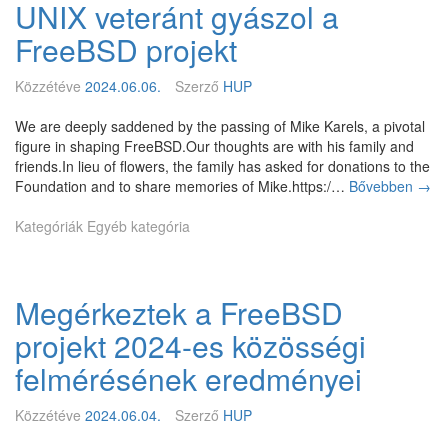
UNIX veteránt gyászol a
F
r
FreeBSD projekt
e
e
Közzétéve
2024.06.06.
Szerző
HUP
B
S
We are deeply saddened by the passing of Mike Karels, a pivotal
D
figure in shaping FreeBSD.Our thoughts are with his family and
D
friends.In lieu of flowers, the family has asked for donations to the
a
Foundation and to share memories of Mike.https:/…
Bővebben
U
→
y
N
-
Kategóriák
Egyéb kategória
I
t
X
!
v
–
e
É
Megérkeztek a FreeBSD
t
l
e
ő
projekt 2024-es közösségi
r
i
á
felmérésének eredményei
n
n
t
t
e
Közzétéve
2024.06.04.
Szerző
HUP
g
r
y