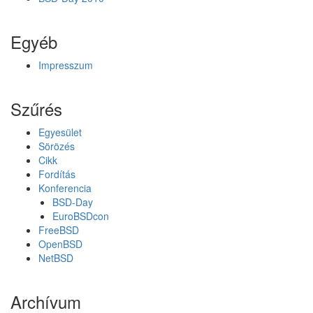
o
l
Egyéb
y
a
m
Impresszum
á
n
Szűrés
Egyesület
Sörözés
Cikk
Fordítás
Konferencia
BSD-Day
EuroBSDcon
FreeBSD
OpenBSD
NetBSD
Archívum