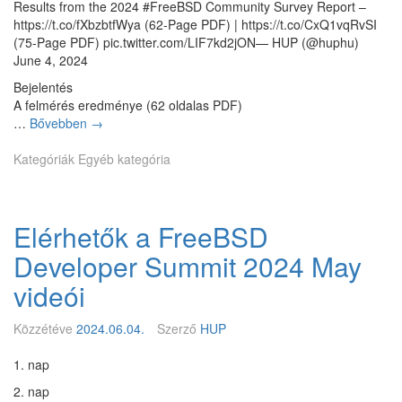
j
Results from the 2024 #FreeBSD Community Survey Report –
á
ú
https://t.co/fXbzbtfWya (62-Page PDF) | https://t.co/CxQ1vqRvSI
s
k
(75-Page PDF) pic.twitter.com/LIF7kd2jON— HUP (@huphu)
z
e
June 4, 2024
o
g
Bejelentés
l
é
A felmérés eredménye (62 oldalas PDF)
a
s
…
Bővebben
M
→
F
z
e
r
n
Kategóriák
Egyéb kategória
g
e
a
é
e
p
r
B
a
k
S
Y
Elérhetők a FreeBSD
e
D
o
z
p
u
Developer Summit 2024 May
t
r
T
e
videói
o
u
k
j
b
a
e
e
Közzétéve
2024.06.04.
Szerző
HUP
F
k
-
r
t
o
1. nap
e
n
2. nap
e
F