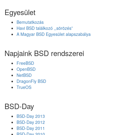
S
y
D
Egyesület
e
1
i
4
Bemutatkozás
.
Havi BSD találkozó ,,sörözés”
1
A Magyar BSD Egyesület alapszabálya
-
R
E
Napjaink BSD rendszerei
L
E
FreeBSD
A
OpenBSD
S
NetBSD
E
DragonFly BSD
a
TrueOS
h
é
t
BSD-Day
v
é
BSD-Day 2013
g
BSD-Day 2012
e
BSD-Day 2011
f
BSD-Day 2010