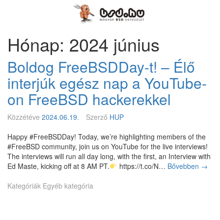
Megszakítás
Magyar
BSD
Egyesület
Hónap: 2024 június
Boldog FreeBSDDay-t! – Élő
interjúk egész nap a YouTube-
on FreeBSD hackerekkel
Közzétéve
2024.06.19.
Szerző
HUP
Happy #FreeBSDDay! Today, we’re highlighting members of the
#FreeBSD community, join us on YouTube for the live interviews!
The interviews will run all day long, with the first, an Interview with
Ed Maste, kicking off at 8 AM PT.
https://t.co/N…
Bővebben
B
→
o
Kategóriák
Egyéb kategória
l
d
o
g