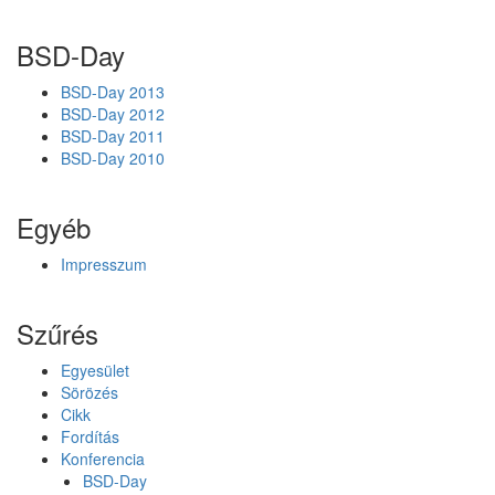
8
6
BSD-Day
d
p
BSD-Day 2013
o
BSD-Day 2012
r
BSD-Day 2011
t
BSD-Day 2010
s
-
Egyéb
n
a
Impresszum
k
Szűrés
Egyesület
Sörözés
Cikk
Fordítás
Konferencia
BSD-Day