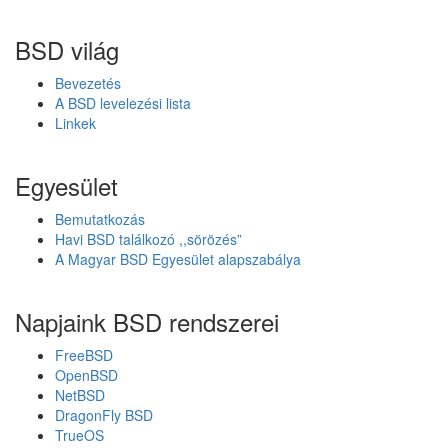
r
b
BSD világ
a
n
Bevezetés
t
A BSD levelezési lista
a
Linkek
r
t
ó
Egyesület
j
a
Bemutatkozás
a
Havi BSD találkozó ,,sörözés”
D
A Magyar BSD Egyesület alapszabálya
r
a
g
Napjaink BSD rendszerei
o
n
FreeBSD
f
OpenBSD
l
NetBSD
y
DragonFly BSD
i
TrueOS
3