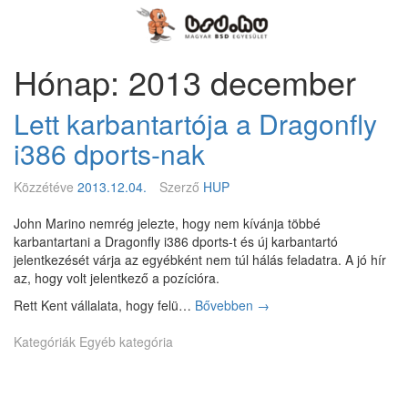
Megszakítás
Magyar
BSD
Egyesület
Hónap: 2013 december
Lett karbantartója a Dragonfly
i386 dports-nak
Közzétéve
2013.12.04.
Szerző
HUP
John Marino nemrég jelezte, hogy nem kívánja többé
karbantartani a Dragonfly i386 dports-t és új karbantartó
jelentkezését várja az egyébként nem túl hálás feladatra. A jó hír
az, hogy volt jelentkező a pozícióra.
Rett Kent vállalata, hogy felü…
Bővebben
L
→
e
Kategóriák
Egyéb kategória
t
t
k
a