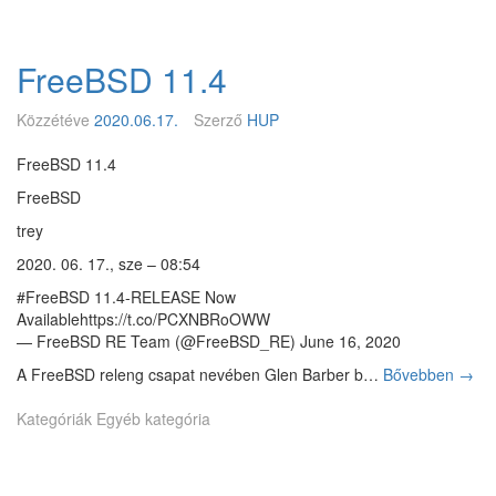
n
z
B
O
S
p
FreeBSD 11.4
D
e
J
n
u
Közzétéve
2020.06.17.
Szerző
HUP
B
m
S
p
FreeBSD 11.4
D
s
FreeBSD
-
t
b
a
trey
e
r
2020. 06. 17., sze – 08:54
t
–
#FreeBSD 11.4-RELEASE Now
h
Availablehttps://t.co/PCXNBRoOWW
o
— FreeBSD RE Team (@FreeBSD_RE) June 16, 2020
g
A FreeBSD releng csapat nevében Glen Barber b…
Bővebben
F
→
y
r
a
Kategóriák
Egyéb kategória
e
n
e
k
B
e
S
z