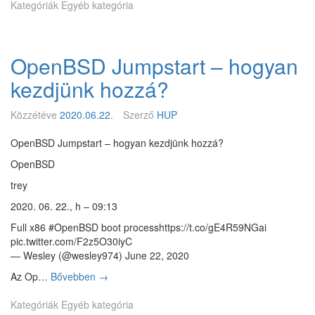
Kategóriák
Egyéb kategória
p
o
r
t
OpenBSD Jumpstart – hogyan
á
l
kezdjünk hozzá?
t
á
Közzétéve
2020.06.22.
Szerző
HUP
k
a
OpenBSD Jumpstart – hogyan kezdjünk hozzá?
W
i
OpenBSD
r
trey
e
G
2020. 06. 22., h – 09:13
u
Full x86 #OpenBSD boot processhttps://t.co/gE4R59NGai
a
pic.twitter.com/F2z5O30iyC
r
— Wesley (@wesley974) June 22, 2020
d
-
Az Op…
Bővebben
O
→
o
p
t
Kategóriák
Egyéb kategória
e
a