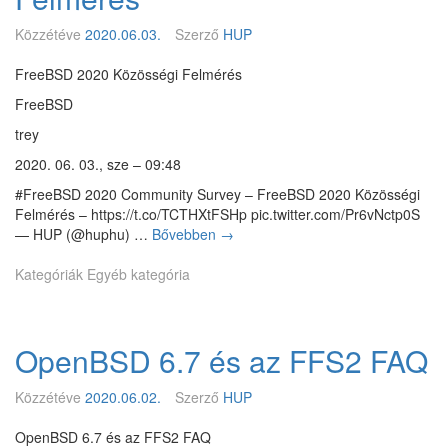
d
Közzétéve
2020.06.03.
Szerző
HUP
é
s
FreeBSD 2020 Közösségi Felmérés
i
s
FreeBSD
z
trey
a
b
2020. 06. 03., sze – 09:48
á
#FreeBSD 2020 Community Survey – FreeBSD 2020 Közösségi
l
Felmérés – https://t.co/TCTHXtFSHp pic.twitter.com/Pr6vNctp0S
y
— HUP (@huphu) …
Bővebben
F
→
z
r
a
Kategóriák
Egyéb kategória
e
t
e
o
B
t
S
j
OpenBSD 6.7 és az FFS2 FAQ
D
e
2
l
0
Közzétéve
2020.06.02.
Szerző
HUP
e
2
n
0
OpenBSD 6.7 és az FFS2 FAQ
t