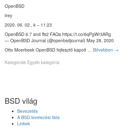
K
e
OpenBSD
ö
t
z
trey
t
ö
b
2020. 06. 02., k – 11:23
s
e
s
OpenBSD 6.7 and ffs2 FAQs https://t.co/6qPgWr3ARg
a
é
— OpenBSD Journal (@openbsdjournal) May 28, 2020
F
g
r
Otto Moerbeek OpenBSD fejlesztő kapott …
Bővebben
O
→
i
e
p
F
e
Kategóriák
Egyéb kategória
e
e
B
n
l
S
B
m
D
S
é
p
D
r
r
6
é
o
BSD világ
.
s
j
7
e
Bevezetés
é
k
A BSD levelezési lista
s
t
Linkek
a
z
F