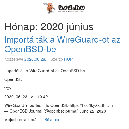
Megszakítás
Magyar
BSD
Egyesület
Hónap: 2020 június
Importálták a WireGuard-ot az
OpenBSD-be
Közzétéve
2020.06.28.
Szerző
HUP
Importálták a WireGuard-ot az OpenBSD-be
OpenBSD
trey
2020. 06. 28., v – 10:42
WireGuard imported into OpenBSD https://t.co/IkyXkL8nDm
— OpenBSD Journal (@openbsdjournal) June 22, 2020
Májusban volt már …
Bővebben
I
→
m