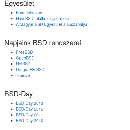
Egyesület
F
S
Bemutatkozás
2
Havi BSD találkozó ,,sörözés”
F
A Magyar BSD Egyesület alapszabálya
A
Q
Napjaink BSD rendszerei
FreeBSD
OpenBSD
NetBSD
DragonFly BSD
TrueOS
BSD-Day
BSD-Day 2013
BSD-Day 2012
BSD-Day 2011
BSD-Day 2010