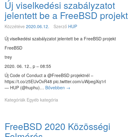
Új viselkedési szabályzatot
D
d
1
j
jelentett be a FreeBSD projekt
1
ü
.
n
Közzétéve
2020.06.12.
Szerző
HUP
4
k
h
Új viselkedési szabályzatot jelentett be a FreeBSD projekt
o
FreeBSD
z
z
trey
á
2020. 06. 12., p – 08:55
?
Új Code of Conduct a @FreeBSD projektnél –
https://t.co/z5EUvOxR48 pic.twitter.com/uWpegXq1rl
— HUP (@huphu)…
Bővebben
Ú
→
j
Kategóriák
Egyéb kategória
v
i
s
e
FreeBSD 2020 Közösségi
l
k
Felmérés
e