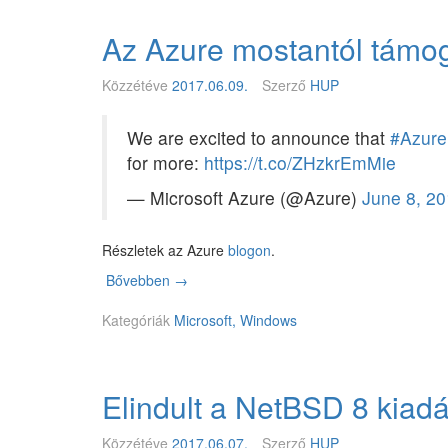
B
S
Az Azure mostantól támo
D
1
1
Közzétéve
2017.06.09.
Szerző
HUP
.
1
We are excited to announce that
#Azure
-
for more:
https://t.co/ZHzkrEmMie
B
E
— Microsoft Azure (@Azure)
June 8, 2
T
A
1
Részletek az Azure
blogon
.
Bővebben
A
→
z
Kategóriák
A
Microsoft, Windows
z
u
r
Elindult a NetBSD 8 kiadá
e
m
o
Közzétéve
2017.06.07.
Szerző
HUP