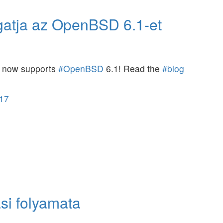
gatja az OpenBSD 6.1-et
now supports
#OpenBSD
6.1! Read the
#blog
017
si folyamata