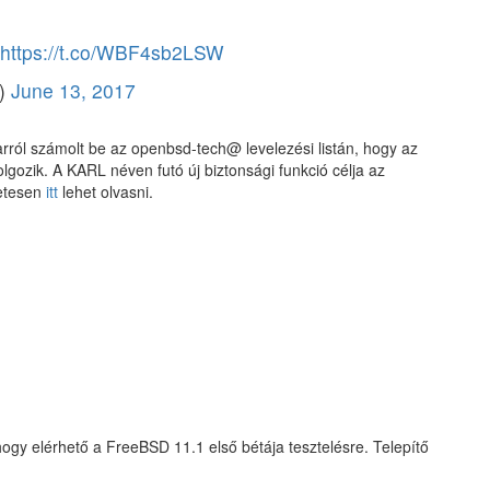
https://t.co/WBF4sb2LSW
l)
June 13, 2017
ról számolt be az openbsd-tech@ levelezési listán, hogy az
gozik. A KARL néven futó új biztonsági funkció célja az
etesen
itt
lehet olvasni.
hogy elérhető a FreeBSD 11.1 első bétája tesztelésre. Telepítő