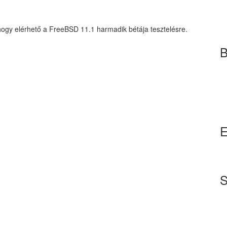
hogy elérhető a FreeBSD 11.1 harmadik bétája tesztelésre.
B
E
S