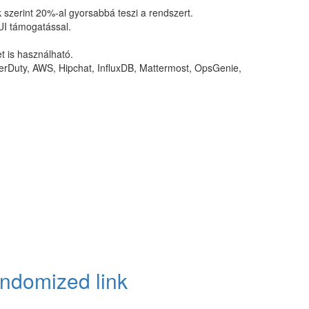
zerint 20%-al gyorsabbá teszi a rendszert.
UI támogatással.
et is használható.
erDuty, AWS, Hipchat, InfluxDB, Mattermost, OpsGenie,
ndomized link