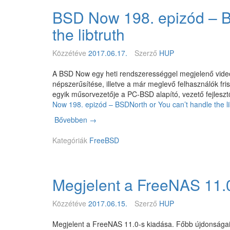
a
BSD Now 198. epizód – B
c
k
the libtruth
C
l
Közzétéve
2017.06.17.
Szerző
HUP
a
s
A BSD Now egy heti rendszerességgel megjelenő vide
h
népszerűsítése, illetve a már meglevő felhasználók fri
–
egyik műsorvezetője a PC-BSD alapító, vezető fejleszt
U
Now 198. epizód – BSDNorth or You can’t handle the li
n
i
Bővebben
B
→
x
S
(
Kategóriák
D
FreeBSD
-
N
s
o
z
w
e
Megjelent a FreeNAS 11.
1
r
9
ű
8
Közzétéve
2017.06.15.
Szerző
HUP
)
.
r
e
Megjelent a FreeNAS 11.0-s kiadása. Főbb újdonságai
e