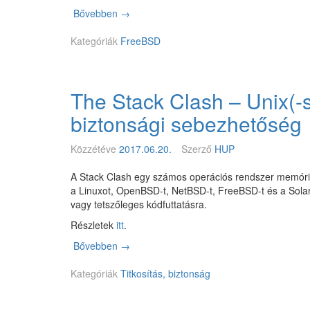
,
Bővebben
F
→
K
r
A
Kategóriák
e
FreeBSD
R
e
L
B
S
The Stack Clash – Unix(-s
D
1
biztonsági sebezhetőség
1
.
Közzétéve
2017.06.20.
Szerző
HUP
1
-
A Stack Clash egy számos operációs rendszer memória
B
a Linuxot, OpenBSD-t, NetBSD-t, FreeBSD-t és a Solar
E
vagy tetszőleges kódfuttatásra.
T
A
Részletek
itt
.
3
Bővebben
T
→
h
Kategóriák
e
Titkosítás, biztonság
S
t