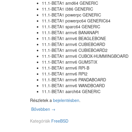
11.1-BETA1 amd64 GENERIC
d
11.1-BETA1 i386 GENERIC
r
11.1-BETA1 powerpc GENERIC
e
11.1-BETA1 powerpc64 GENERIC64
s
11.1-BETA1 sparc64 GENERIC
s
11.1-BETA1 armv6 BANANAPI
r
11.1-BETA1 armv6 BEAGLEBONE
a
11.1-BETA1 armv6 CUBIEBOARD
n
11.1-BETA1 armv6 CUBIEBOARD2
d
11.1-BETA1 armv6 CUBOX-HUMMINGBOARD
o
11.1-BETA1 armv6 GUMSTIX
m
11.1-BETA1 armv6 RPI-B
i
11.1-BETA1 armv6 RPI2
z
11.1-BETA1 armv6 PANDABOARD
e
11.1-BETA1 armv6 WANDBOARD
d
11.1-BETA1 aarch64 GENERIC
l
i
Részletek a
bejelentésben
.
n
Bővebben
F
→
k
r
Kategóriák
e
FreeBSD
e