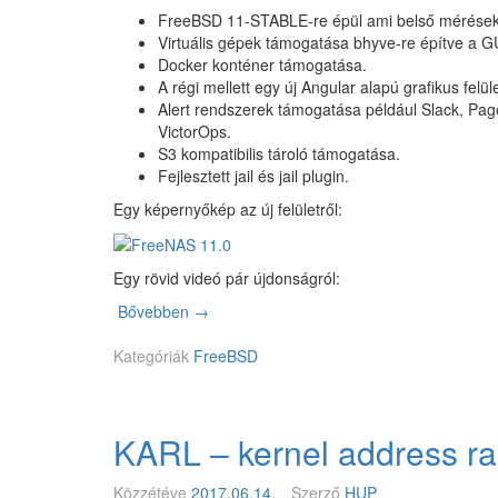
p
FreeBSD 11-STABLE-re épül ami belső mérések s
n
i
Virtuális gépek támogatása bhyve-re építve a G
d
z
Docker konténer támogatása.
s
ó
A régi mellett egy új Angular alapú grafikus felül
z
d
Alert rendszerek támogatása például Slack, Pag
e
–
VictorOps.
r
B
S3 kompatibilis tároló támogatása.
e
S
Fejlesztett jail és jail plugin.
k
D
e
N
Egy képernyőkép az új felületről:
t
o
é
r
r
t
Egy rövid videó pár újdonságról:
i
h
n
Bővebben
M
→
o
t
e
r
ő
Kategóriák
g
FreeBSD
Y
b
j
o
i
e
u
z
l
c
KARL – kernel address ra
t
e
a
o
n
n
n
t
Közzétéve
2017.06.14.
Szerző
HUP
’