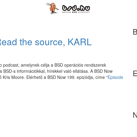
B
ead the source, KARL
o podcast, amelynek célja a BSD operációs rendszerek
E
ss BSD-s információkkal, hírekkel való ellátása. A BSD Now
ő Kris Moore. Elérhető a BSD Now 199. epizódja, címe “
Episode
N