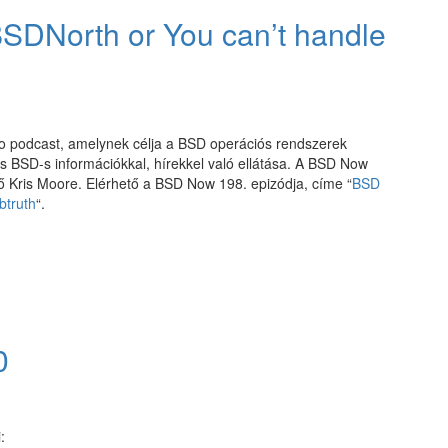
SDNorth or You can’t handle
o podcast, amelynek célja a BSD operációs rendszerek
ss BSD-s információkkal, hírekkel való ellátása. A BSD Now
ő Kris Moore. Elérhető a BSD Now 198. epizódja, címe “
BSD
btruth
“.
0
: