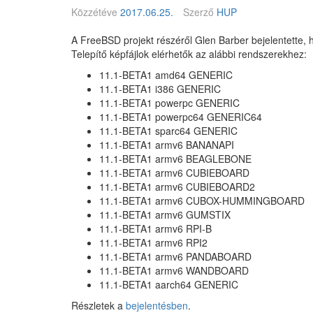
9
Közzétéve
2017.06.25.
Szerző
HUP
.
e
A FreeBSD projekt részéről Glen Barber bejelentette, 
p
Telepítő képfájlok elérhetők az alábbi rendszerekhez:
i
11.1-BETA1 amd64 GENERIC
z
11.1-BETA1 i386 GENERIC
ó
11.1-BETA1 powerpc GENERIC
d
11.1-BETA1 powerpc64 GENERIC64
–
11.1-BETA1 sparc64 GENERIC
R
11.1-BETA1 armv6 BANANAPI
e
11.1-BETA1 armv6 BEAGLEBONE
a
11.1-BETA1 armv6 CUBIEBOARD
d
11.1-BETA1 armv6 CUBIEBOARD2
t
11.1-BETA1 armv6 CUBOX-HUMMINGBOARD
h
11.1-BETA1 armv6 GUMSTIX
e
11.1-BETA1 armv6 RPI-B
s
11.1-BETA1 armv6 RPI2
o
11.1-BETA1 armv6 PANDABOARD
u
11.1-BETA1 armv6 WANDBOARD
r
11.1-BETA1 aarch64 GENERIC
c
e
Részletek a
bejelentésben
.