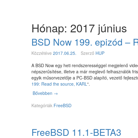
Megszakítás
Magyar
BSD
Egyesület
Hónap: 2017 június
BSD Now 199. epizód – R
Közzétéve
2017.06.25.
Szerző
HUP
A BSD Now egy heti rendszerességgel megjelenő vide
népszerűsítése, illetve a már meglevő felhasználók fri
egyik műsorvezetője a PC-BSD alapító, vezető fejleszt
199: Read the source, KARL
“.
Bővebben
B
→
S
Kategóriák
D
FreeBSD
N
o
w
FreeBSD 11.1-BETA3
1
9