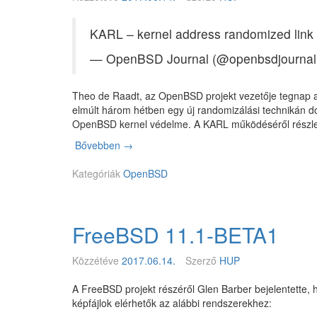
s
a
t
á
F
h
KARL – kernel address randomized link
g
r
a
i
e
n
— OpenBSD Journal (@openbsdjourna
s
e
d
e
N
l
b
A
Theo de Raadt, az OpenBSD projekt vezetője tegnap ar
e
e
S
elmúlt három hétben egy új randomizálási technikán dol
t
z
1
OpenBSD kernel védelme. A KARL működéséről részl
h
h
1
e
Bővebben
K
→
e
.
l
A
t
0
i
Kategóriák
R
OpenBSD
ő
b
L
s
t
–
é
r
k
g
u
FreeBSD 11.1-BETA1
e
t
r
h
n
Közzétéve
2017.06.14.
Szerző
HUP
e
l
A FreeBSD projekt részéről Glen Barber bejelentette, 
a
képfájlok elérhetők az alábbi rendszerekhez:
d