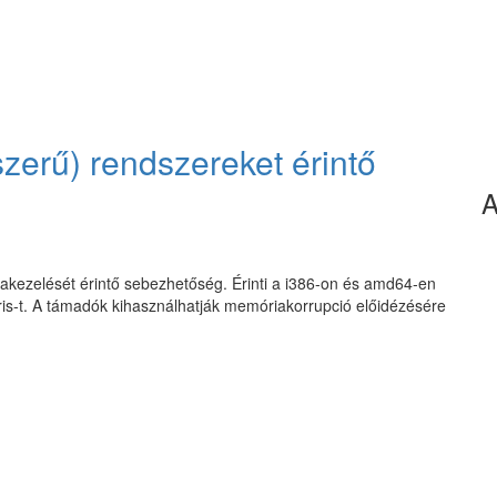
zerű) rendszereket érintő
A
kezelését érintő sebezhetőség. Érinti a i386-on és amd64-en
is-t. A támadók kihasználhatják memóriakorrupció előidézésére