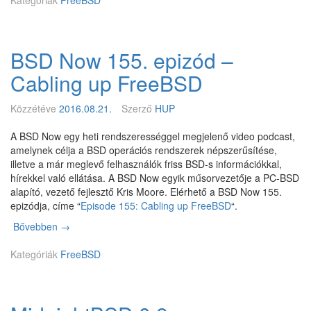
Kategóriák
g
FreeBSD
m
j
e
e
z
l
e
BSD Now 155. epizód –
e
t
n
t
Cabling up FreeBSD
t
l
a
e
Közzétéve
2016.08.21.
Szerző
HUP
B
t
S
t
A BSD Now egy heti rendszerességgel megjelenő video podcast,
D
a
amelynek célja a BSD operációs rendszerek népszerűsítése,
M
H
illetve a már meglevő felhasználók friss BSD-s információkkal,
a
a
hírekkel való ellátása. A BSD Now egyik műsorvezetője a PC-BSD
g
r
alapító, vezető fejlesztő Kris Moore. Elérhető a BSD Now 155.
a
d
epizódja, címe “
Episode 155: Cabling up FreeBSD
“.
z
e
i
n
Bővebben
B
→
n
e
S
e
d
Kategóriák
D
FreeBSD
0
B
N
7
S
o
/
D
w
2
1
1