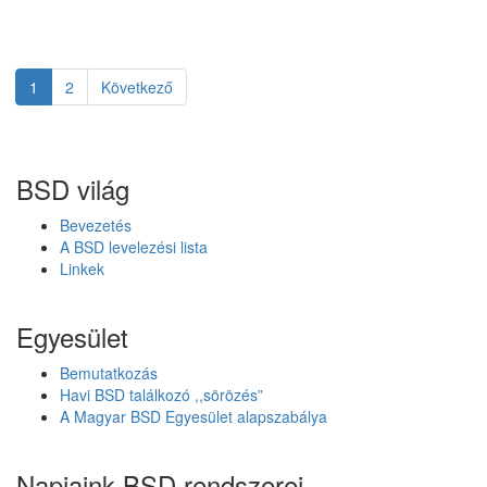
t
g
u
a
B
t
S
á
Page
1
Page
2
Következő
Bejegyzés
D
s
1
é
navigáció
6
r
.
k
BSD világ
0
e
4
z
Bevezetés
B
e
A BSD levelezési lista
e
t
Linkek
t
t
a
a
1
z
Egyesület
O
p
Bemutatkozás
e
Havi BSD találkozó ,,sörözés”
n
A Magyar BSD Egyesület alapszabálya
B
S
D
Napjaink BSD rendszerei