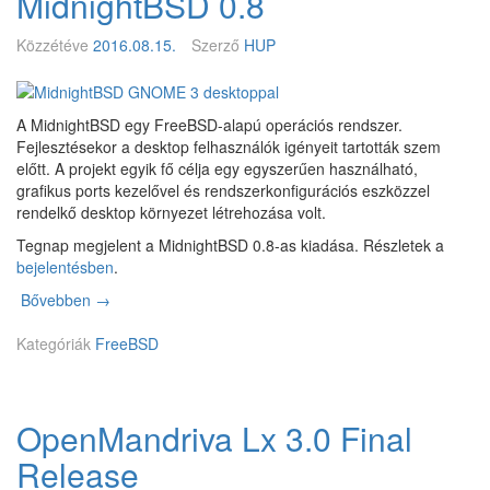
MidnightBSD 0.8
0
2
5
1
-
5
Közzétéve
2016.08.15.
Szerző
HUP
6
C
.
s
U
e
z
R
p
á
A MidnightBSD egy FreeBSD-alapú operációs rendszer.
R
i
m
Fejlesztésekor a desktop felhasználók igényeit tartották szem
E
z
a
előtt. A projekt egyik fő célja egy egyszerűen használható,
N
ó
grafikus ports kezelővel és rendszerkonfigurációs eszközzel
T
d
rendelkő desktop környezet létrehozása volt.
a
–
l
C
Tegnap megjelent a MidnightBSD 0.8-as kiadása. Részletek a
a
a
bejelentésben
.
t
b
Bővebben
M
→
t
l
i
i
Kategóriák
d
FreeBSD
n
n
g
i
u
g
p
OpenMandriva Lx 3.0 Final
h
F
t
r
Release
B
e