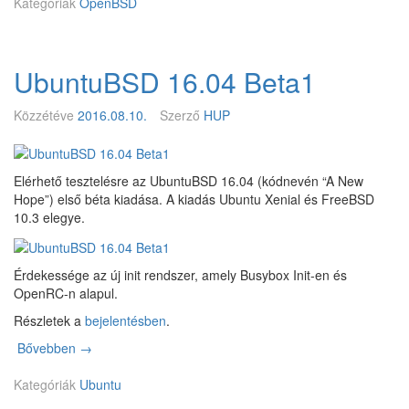
Kategóriák
z
OpenBSD
d
e
t
UbuntuBSD 16.04 Beta1
i
R
a
Közzétéve
2016.08.10.
Szerző
HUP
s
p
b
Elérhető tesztelésre az UbuntuBSD 16.04 (kódnevén “A New
e
Hope”) első béta kiadása. A kiadás Ubuntu Xenial és FreeBSD
r
10.3 elegye.
r
y
P
Érdekessége az új init rendszer, amely Busybox Init-en és
i
OpenRC-n alapul.
2
/
Részletek a
bejelentésben
.
3
Bővebben
U
→
t
b
á
Kategóriák
u
Ubuntu
m
n
o