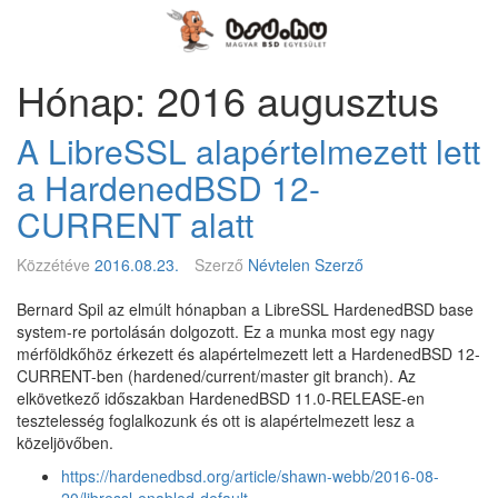
Megszakítás
Magyar
BSD
Egyesület
Hónap: 2016 augusztus
A LibreSSL alapértelmezett lett
a HardenedBSD 12-
CURRENT alatt
Közzétéve
2016.08.23.
Szerző
Névtelen Szerző
Bernard Spil az elmúlt hónapban a LibreSSL HardenedBSD base
system-re portolásán dolgozott. Ez a munka most egy nagy
mérföldkőhöz érkezett és alapértelmezett lett a HardenedBSD 12-
CURRENT-ben (hardened/current/master git branch). Az
elkövetkező időszakban HardenedBSD 11.0-RELEASE-en
tesztelesség foglalkozunk és ott is alapértelmezett lesz a
közeljövőben.
https://hardenedbsd.org/article/shawn-webb/2016-08-