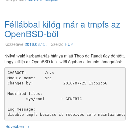
n
M
a
Féllábbal kilóg már a tmpfs az
n
d
OpenBSD-ből
r
i
Közzétéve
2016.08.15.
Szerző
HUP
v
a
Nyilvánvaló karbantartás hiánya miatt Theo de Raadt úgy döntött,
L
hogy letiltja az OpenBSD fejlesztői ágában a tempfs támogatást:
x
3
CVSROOT:	/cvs

.
Module name:	src

0
Changes by:		2016/07/25 13:52:56

F
i
Modified files:

n
	sys/conf       : GENERIC 

a
l
Log message:

R
disable tmpfs because it receives zero maintainance.
e
Bővebben
F
→
l