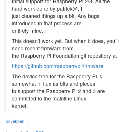
Initial support for Raspberry Pi 2/3. All the
hard work done by patrick@, I
just cleaned things up a bit. Any bugs
introduced in that process are
entirely mine.
This doesn’t work yet. But when it does, you’ll
need recent firmware from
the Raspberry Pi Foundation git repository at
https://github.com/raspberrypi/firmware
The device tree for the Raspberry Pi is
somewhat in flux as bits and pieces
to support the Raspberry Pi 2 and 3 are
committed to the mainline Linux
kernel.
Bővebben
K
→
e