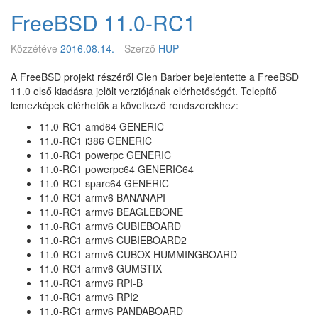
w
z
FreeBSD 11.0-RC1
1
O
5
p
4
Közzétéve
2016.08.14.
Szerző
HUP
e
.
n
e
A FreeBSD projekt részéről Glen Barber bejelentette a FreeBSD
B
p
11.0 első kiadásra jelölt verziójának elérhetőségét. Telepítő
S
i
lemezképek elérhetők a következő rendszerekhez:
D
z
11.0-RC1 amd64 GENERIC
-
ó
11.0-RC1 i386 GENERIC
b
d
11.0-RC1 powerpc GENERIC
ő
–
11.0-RC1 powerpc64 GENERIC64
l
M
11.0-RC1 sparc64 GENERIC
y
11.0-RC1 armv6 BANANAPI
t
11.0-RC1 armv6 BEAGLEBONE
h
11.0-RC1 armv6 CUBIEBOARD
s
11.0-RC1 armv6 CUBIEBOARD2
,
11.0-RC1 armv6 CUBOX-HUMMINGBOARD
P
11.0-RC1 armv6 GUMSTIX
i
11.0-RC1 armv6 RPI-B
’
11.0-RC1 armv6 RPI2
s
11.0-RC1 armv6 PANDABOARD
&