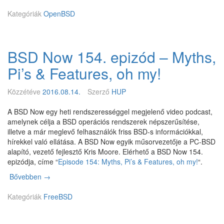
é
e
Kategóriák
l
OpenBSD
a
l
s
á
e
b
BSD Now 154. epizód – Myths,
b
a
Pi’s & Features, oh my!
l
k
Közzétéve
2016.08.14.
Szerző
HUP
i
l
A BSD Now egy heti rendszerességgel megjelenő video podcast,
ó
amelynek célja a BSD operációs rendszerek népszerűsítése,
g
illetve a már meglevő felhasználók friss BSD-s információkkal,
m
hírekkel való ellátása. A BSD Now egyik műsorvezetője a PC-BSD
á
alapító, vezető fejlesztő Kris Moore. Elérhető a BSD Now 154.
r
epizódja, címe “
Episode 154: Myths, Pi’s & Features, oh my!
“.
a
t
Bővebben
B
→
m
S
p
Kategóriák
D
FreeBSD
f
N
s
o
a