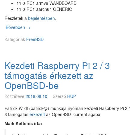
11.0-RC1 armv6 WANDBOARD
F
11.0-RC1 aarch64 GENERIC
e
a
Részletek a
bejelentésben
.
t
Bővebben
F
→
u
r
r
Kategóriák
e
FreeBSD
e
e
s
B
,
S
o
Kezdeti Raspberry Pi 2 / 3
D
h
1
m
támogatás érkezett az
1
y
.
OpenBSD-be
!
0
-
Közzétéve
2016.08.10.
Szerző
HUP
R
C
Patrick Wildt (patrick@) munkája nyomán kezdeti Raspberry Pi 2 /
1
3 támogatás
érkezett
az OpenBSD -current ágába:
Mark Kettenis írta: