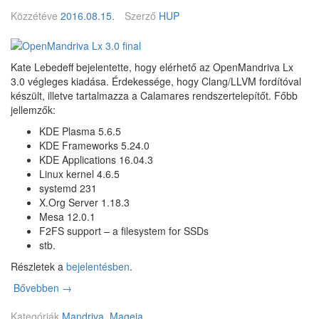
S
e
Közzétéve
2016.08.15.
Szerző
HUP
D
B
0
S
.
D
8
Kate Lebedeff bejelentette, hogy elérhető az OpenMandriva Lx
3.0 végleges kiadása. Érdekessége, hogy Clang/LLVM fordítóval
készült, illetve tartalmazza a Calamares rendszertelepítőt. Főbb
jellemzők:
KDE Plasma 5.6.5
KDE Frameworks 5.24.0
KDE Applications 16.04.3
Linux kernel 4.6.5
systemd 231
X.Org Server 1.18.3
Mesa 12.0.1
F2FS support – a filesystem for SSDs
stb.
Részletek a
bejelentésben
.
Bővebben
O
→
p
Kategóriák
e
Mandriva, Mageia