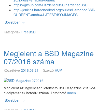
20/libressl-enabled-default
https://github.com/HardenedBSD/hardenedBSD
http://jenkins.hardenedbsd.org/builds/HardenedBSD-
CURRENT-amd64-LATEST/ISO-IMAGES/
Bővebben
A
→
L
Kategóriák
i
FreeBSD
b
r
e
Megjelent a BSD Magazine
S
S
07/2016 száma
L
a
Közzétéve
2016.08.21.
Szerző
HUP
l
a
p
é
Megjelent az ingyenesen letölthető BSD Magazine 2016-os
r
évfolyamának hetedik száma. Letölthető
innen
.
t
Bővebben
M
→
e
e
l