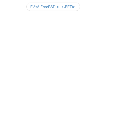
Előző
Previous
FreeBSD 10.1-BETA1
Bejegyzés
post:
navigáció