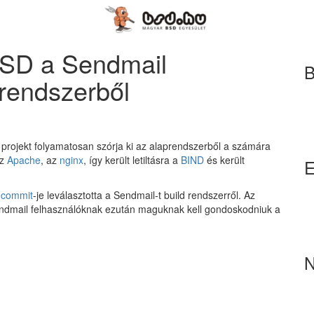
SD a Sendmail
B
prendszerből
projekt folyamatosan szórja ki az alaprendszerből a számára
az
Apache
, az
nginx
, így került letiltásra a
BIND
és került
E
i
commit
-je leválasztotta a Sendmail-t build rendszerről. Az
ndmail felhasználóknak ezután maguknak kell gondoskodniuk a
N