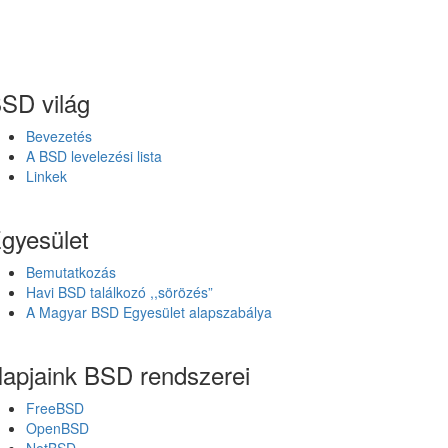
SD világ
Bevezetés
A BSD levelezési lista
Linkek
gyesület
Bemutatkozás
Havi BSD találkozó ,,sörözés”
A Magyar BSD Egyesület alapszabálya
apjaink BSD rendszerei
FreeBSD
OpenBSD