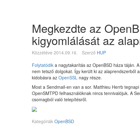
Megszakítás
Magyar
BSD
Egyesület
Megkezdte az OpenB
kigyomlálását az ala
Közzétéve
2014.09.16.
Szerző
HUP
Folytatódik
a nagytakarítás az OpenBSD háza táján. A 
nem tetsző dolgokat. Így került ki az alaprendszerből 
kidobásra az
OpenSSL
nagy része.
Most a Sendmail-en van a sor. Matthieu Herrb tegnap
OpenSMTPD felhasználóknak nincs tennivalójuk. A Se
csomagból való telepítésről.
Kategóriák
OpenBSD