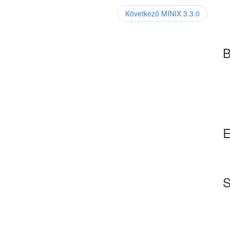
Következő
Next
MINIX 3.3.0
post:
B
E
S