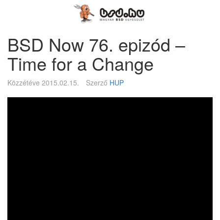
Megszakítás
Magyar
BSD
Egyesület
BSD Now 76. epizód –
Time for a Change
Közzétéve
2015.02.15.
Szerző
HUP