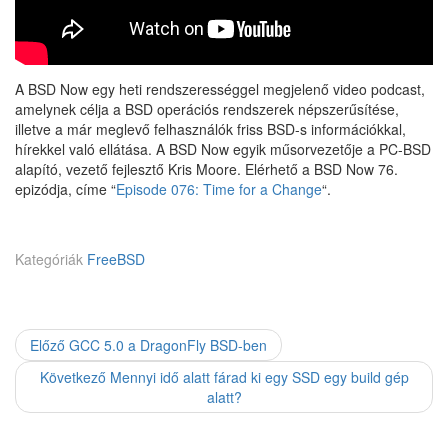
A BSD Now egy heti rendszerességgel megjelenő video podcast,
amelynek célja a BSD operációs rendszerek népszerűsítése,
illetve a már meglevő felhasználók friss BSD-s információkkal,
hírekkel való ellátása. A BSD Now egyik műsorvezetője a PC-BSD
alapító, vezető fejlesztő Kris Moore. Elérhető a BSD Now 76.
epizódja, címe “
Episode 076: Time for a Change
“.
Kategóriák
FreeBSD
Előző
Previous
GCC 5.0 a DragonFly BSD-ben
Bejegyzés
post:
Következő
Next
Mennyi idő alatt fárad ki egy SSD egy build gép
navigáció
post:
alatt?