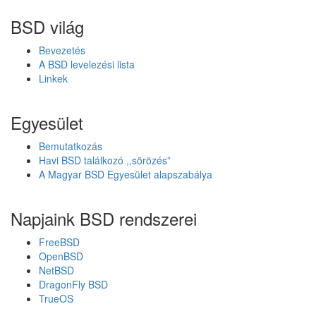
BSD világ
Bevezetés
A BSD levelezési lista
Linkek
Egyesület
Bemutatkozás
Havi BSD találkozó ,,sörözés”
A Magyar BSD Egyesület alapszabálya
Napjaink BSD rendszerei
FreeBSD
OpenBSD
NetBSD
DragonFly BSD
TrueOS