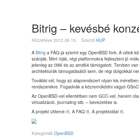
Megszakítás
Magyar
BSD
Egyesület
Bitrig – kevésbé kon
Közzétéve
2012.06.13.
Szerző
HUP
A
Bitrig
a FAQ-ja szerint egy OpenBSD fork. A célok közt
szánják. Mint írják, régi platformokra fejleszteni jó m
jelenleg az i386 és az amd64 támogatott. Tervben v
architektúrák támogatásától sem, de régi dolgokkal ne
További cél, hogy az alaprendszert olyan kis méretben
rendszerekre. Fogadnák a közreműködni vágyó GSoC 
Az OpenBSD-vel ellentétben nem GCC-vel, hanem clang 
virtualizáció, journaling stb. – bevezetése is.
A projekt útiterve
itt
. A FAQ
itt
. A projektoldal
itt
.
Kategóriák
OpenBSD