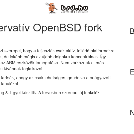
zervatív OpenBSD fork
B
 szerepel, hogy a fejlesztők csak aktív, fejlődő platformokra
óka, de inkább mégis az újabb dolgokra koncentrálnak. Így
an az ARM eszközök támogatása. Nem zárkóznak el más
m kívánnak foglalkozni.
E
 tartsák, ahogy az csak lehetséges, gondolva a beágyazott
tanulókat.
3.1-gyel készítik. A tervekben szerepel új funkciók –
N