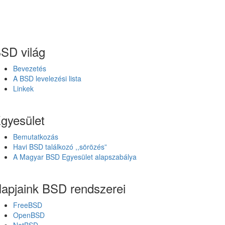
SD világ
Bevezetés
A BSD levelezési lista
Linkek
gyesület
Bemutatkozás
Havi BSD találkozó ,,sörözés”
A Magyar BSD Egyesület alapszabálya
apjaink BSD rendszerei
FreeBSD
OpenBSD