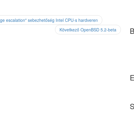
ege escalation" sebezhetőség Intel CPU-s hardveren
B
Következő
Next
OpenBSD 5.2-beta
post:
E
S