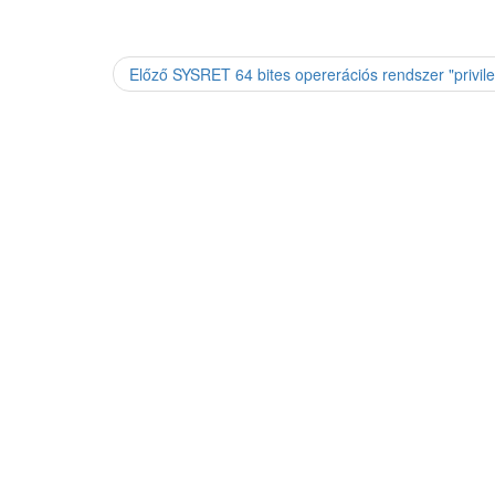
Előző
Previous
SYSRET 64 bites opererációs rendszer "privil
Bejegyzés
post:
navigáció